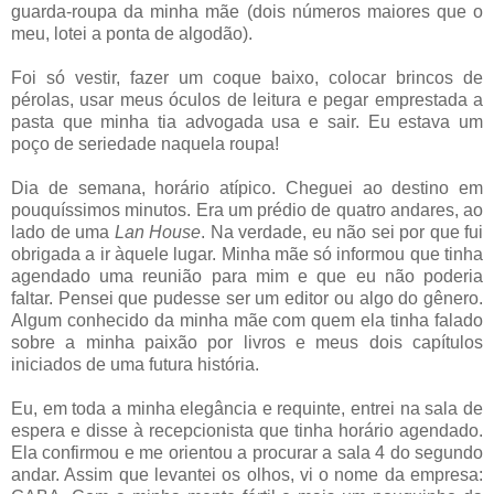
guarda-roupa da minha mãe (dois números maiores que o
meu, lotei a ponta de algodão).
Foi só vestir, fazer um coque baixo, colocar brincos de
pérolas, usar meus óculos de leitura e pegar emprestada a
pasta que minha tia advogada usa e sair. Eu estava um
poço de seriedade naquela roupa!
Dia de semana, horário atípico. Cheguei ao destino em
pouquíssimos minutos. Era um prédio de quatro andares, ao
lado de uma
Lan House
. Na verdade, eu não sei por que fui
obrigada a ir àquele lugar. Minha mãe só informou que tinha
agendado uma reunião para mim e que eu não poderia
faltar. Pensei que pudesse ser um editor ou algo do gênero.
Algum conhecido da minha mãe com quem ela tinha falado
sobre a minha paixão por livros e meus dois capítulos
iniciados de uma futura história.
Eu, em toda a minha elegância e requinte, entrei na sala de
espera e disse à recepcionista que tinha horário agendado.
Ela confirmou e me orientou a procurar a sala 4 do segundo
andar. Assim que levantei os olhos, vi o nome da empresa: