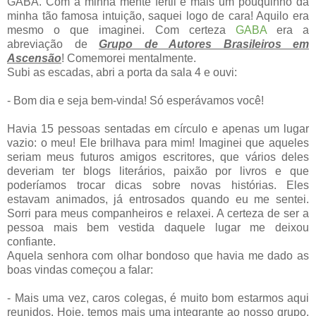
GABA. Com a minha mente fértil e mais um pouquinho da
minha tão famosa intuição, saquei logo de cara! Aquilo era
mesmo o que imaginei. Com certeza
GABA
era a
abreviação de
Grupo de Autores Brasileiros em
Ascensão
! Comemorei mentalmente.
Subi as escadas, abri a porta da sala 4 e ouvi:
- Bom dia e seja bem-vinda! Só esperávamos você!
Havia 15 pessoas sentadas em círculo e apenas um lugar
vazio: o meu! Ele brilhava para mim! Imaginei que aqueles
seriam meus futuros amigos escritores, que vários deles
deveriam ter blogs literários, paixão por livros e que
poderíamos trocar dicas sobre novas histórias. Eles
estavam animados, já entrosados quando eu me sentei.
Sorri para meus companheiros e relaxei. A certeza de ser a
pessoa mais bem vestida daquele lugar me deixou
confiante.
Aquela senhora com olhar bondoso que havia me dado as
boas vindas começou a falar:
- Mais uma vez, caros colegas, é muito bom estarmos aqui
reunidos. Hoje, temos mais uma integrante ao nosso grupo.