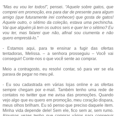
“Mas eu vou ler todos!”,
pensei.
“Aquele sobre gatos, que
comprei em promoção, era para dar de presente para algum
amigo (que futuramente irei conhecer) que gosta de gatos!
Aquele outro, o sétimo da coleção, estava uma pechincha.
Vai que alguém já tem os outros seis e quer ler o sétimo? Eu
vou ter, mas falarei que não, afinal sou ciumenta e não
quero emprestá-lo.”
- Estamos aqui, para te ensinar a fugir das ofertas
tentadoras, Melissa. – a senhora prosseguiu – Você vai
conseguir! Conte-nos o que você sente ao comprar.
Meio a contragosto, eu resolvi contar, só para ver se ela
parava de pegar no meu pé.
- Eu sou cadastrada em várias lojas online e as ofertas
sempre chegam por e-mail. Também tenho uma rede de
contatos no twitter que me avisa das promoções. Quando
vejo algo que eu quero em promoção, meu coração dispara,
meus olhos brilham. Eu só penso que preciso daquele item.
Minha vida depende dele! Sem ele, fico sem ar, sem rumo.
Algumas vezes tenho que comprar vários para conseguir