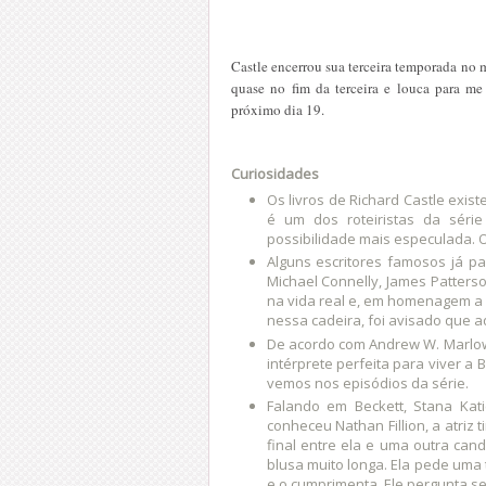
Castle encerrou sua terceira temporada no 
quase no fim da terceira e louca para me
próximo dia 19.
Curiosidades
Os livros de Richard Castle exis
é um dos roteiristas da série
possibilidade mais especulada. 
Alguns escritores famosos já p
Michael Connelly, James Patters
na vida real e, em homenagem a 
nessa cadeira, foi avisado que a
De acordo com Andrew W. Marlowe,
intérprete perfeita para viver a 
vemos nos episódios da série.
Falando em Beckett, Stana Ka
conheceu Nathan Fillion, a atriz
final entre ela e uma outra ca
blusa muito longa. Ela pede uma
e o cumprimenta. Ele pergunta se 