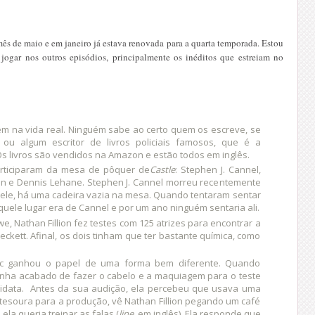
mês de maio e em janeiro já estava renovada para a quarta temporada. Estou
 jogar nos outros episódios, principalmente os inéditos que estreiam no
tem na vida real. Ninguém sabe ao certo quem os escreve, se
 ou algum escritor de livros policiais famosos, que é a
Os livros são vendidos na Amazon e estão todos em inglês.
articiparam da mesa de pôquer de
Castle
: Stephen J. Cannel,
on e Dennis Lehane. Stephen J. Cannel morreu recentemente
ele, há uma cadeira vazia na mesa. Quando tentaram sentar
quele lugar era de Cannel e por um ano ninguém sentaria ali.
 Nathan Fillion fez testes com 125 atrizes para encontrar a
Beckett. Afinal, os dois tinham que ter bastante química, como
tic ganhou o papel de uma forma bem diferente. Quando
 tinha acabado de fazer o cabelo e a maquiagem para o teste
ndidata. Antes da sua audição, ela percebeu que usava uma
 tesoura para a produção, vê Nathan Fillion pegando um café
ela queria treinar as falas (
line
, em inglês). Ela responde que