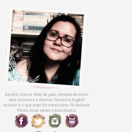
Sandra. Leitora. Mãe de gato. Amante de livros,
dias chuvosos e churros. Revisora, English
teacher e o que mais for necessário. Fã de bons
filmes, boas séries e boa música.