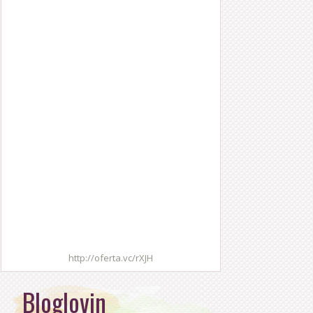
http://oferta.vc/rXJH
Bloglovin