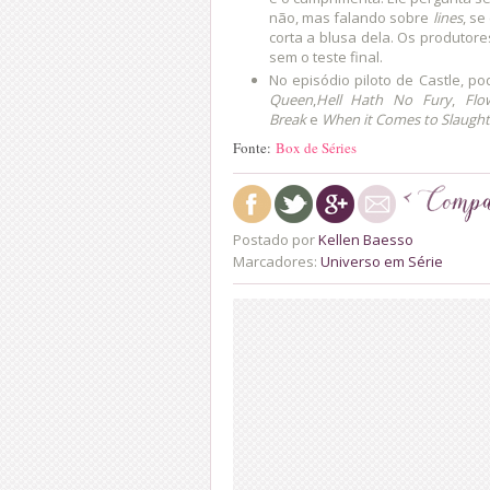
não, mas falando sobre
lines
, se
corta a blusa dela. Os produtore
sem o teste final.
No episódio piloto de Castle, po
Queen
,
Hell Hath No Fury
,
Flo
Break
e
When it Comes to Slaught
Fonte:
Box de Séries
Postado por
Kellen Baesso
Marcadores:
Universo em Série