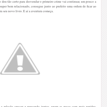
e deu tão certo para desvendar o primeiro crime vai continuar, um pouco a
 super bem relacionado, consegue junto ao prefeito uma ordem de ficar ao
a seu novo livro. E aí a aventura começa.
 a relação crescer e pensando juntos, unem as peças com mais rapidez,