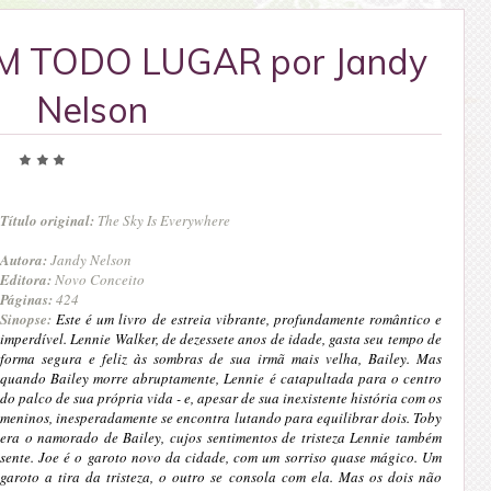
M TODO LUGAR por Jandy
Nelson
Título original:
The Sky Is Everywhere
Autora:
Jandy Nelson
Editora:
Novo Conceito
Páginas:
424
Sinopse:
Este é um livro de estreia vibrante, profundamente romântico e
imperdível. Lennie Walker, de dezessete anos de idade, gasta seu tempo de
forma segura e feliz às sombras de sua irmã mais velha, Bailey. Mas
quando Bailey morre abruptamente, Lennie é catapultada para o centro
do palco de sua própria vida - e, apesar de sua inexistente história com os
meninos, inesperadamente se encontra lutando para equilibrar dois. Toby
era o namorado de Bailey, cujos sentimentos de tristeza Lennie também
sente. Joe é o garoto novo da cidade, com um sorriso quase mágico. Um
garoto a tira da tristeza, o outro se consola com ela. Mas os dois não