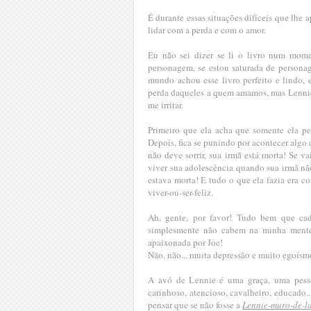
É durante essas situações difíceis que lhe
lidar com a perda e com o amor.
Eu não sei dizer se li o livro num mome
personagem, se estou saturada de personag
mundo achou esse livro perfeito e lindo, 
perda daqueles a quem amamos, mas Lennie 
me irritar.
Primeiro que ela acha que somente ela p
Depois, fica se punindo por acontecer algo d
não deve sorrir, sua irmã está morta! Se va
viver sua adolescência quando sua irmã nã
estava morta! E tudo o que ela fazia era 
viver-ou-ser-feliz.
Ah, gente, por favor! Tudo bem que ca
simplesmente não cabem na minha mente
apaixonada por Joe!
Não, não... muita depressão e muito egoísm
A avó de Lennie é uma graça, uma pessoa
carinhoso, atencioso, cavalheiro, educado.
pensar que se não fosse a
Lennie-muro-de-l