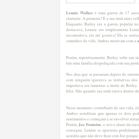
Lennie Walker
é uma garota de 17 anos 
clarinete. A primeira? É a sua irmã mais vel
Enquanto Bailey era a garota popular na 
destacava, Lennie era simplesmente Lenn
incomodava, ela até gostava! Ela se senti
caminhos da vida. Ambas moravam com a
Porém, repentinamente, Bailey sofre um a
trás uma família despedaçada com sua perd
Nos dias que se passaram depois do enterro
com ninguém ignorava as tentativas dos 
importava era lamentar a morte de Bailey. L
feliz. Não quando sua irmã estava dentro d
Nesse momento conturbado de sua vida, el
Ambos acreditam que apenas os dois pode
sentimentos e começam a se envolver seria
Joe Fontaine
Porém,
, o novo aluno da esc
consegue. Lennie se apaixona perdidamen
acredita que não deve ficar com Joe porque e