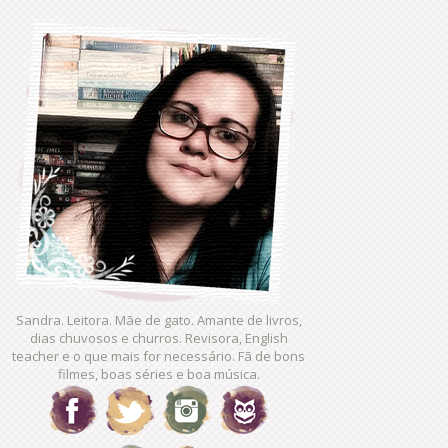
Sandra. Leitora. Mãe de gato. Amante de livros,
dias chuvosos e churros. Revisora, English
teacher e o que mais for necessário. Fã de bons
filmes, boas séries e boa música.