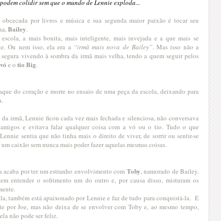
podem colidir sem que o mundo de Lennie exploda...
obcecada por livros e música e sua segunda maior paixão é tocar seu
Bailey
ha,
.
escola, a mais bonita, mais inteligente, mais invejada e a que mais se
ie. Ou nem isso, ela era a
“irmã mais nova de Bailey”
. Mas isso não a
a segura vivendo à sombra da irmã mais velha, tendo a quem seguir pelos
avó
tio Big
e o
.
taque do coração e morre no ensaio de uma peça da escola, deixando para
a.
 da irmã, Lennie ficou cada vez mais fechada e silenciosa, não conversava
amigos e evitava falar qualquer coisa com a vó ou o tio. Tudo o que
ennie sentia que não tinha mais o direito de viver, de sorrir ou sentir-se
e um caixão sem nunca mais poder fazer aquelas mesmas coisas.
Toby
a acaba por ter um estranho envolvimento com
, namorado de Bailey.
m entender o sofrimento um do outro e, por causa disso, misturam os
mente.
ola, também está apaixonado por Lennie e faz de tudo para conquistá-la. E
te por Joe, mas não deixa de se envolver com Toby e, ao mesmo tempo,
la não pode ser feliz.