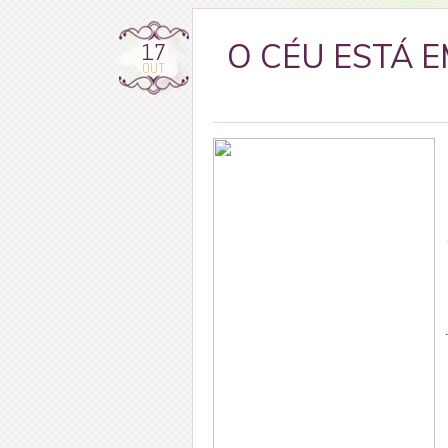
17
O CÉU ESTÁ E
OUT