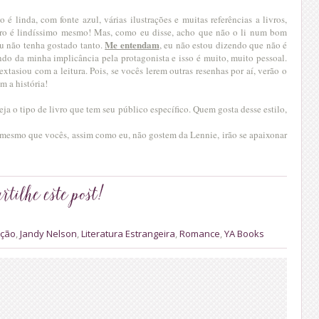
 linda, com fonte azul, várias ilustrações e muitas referências a livros,
ro é lindíssimo mesmo! Mas, como eu disse, acho que não o li num bom
Me entendam
u não tenha gostado tanto.
, eu não estou dizendo que não é
ndo da minha implicância pela protagonista e isso é muito, muito pessoal.
xtasiou com a leitura. Pois, se vocês lerem outras resenhas por aí, verão o
m a história!
eja o tipo de livro que tem seu público específico. Quem gosta desse estilo,
mesmo que vocês, assim como eu, não gostem da Lennie, irão se apaixonar
cção
,
Jandy Nelson
,
Literatura Estrangeira
,
Romance
,
YA Books