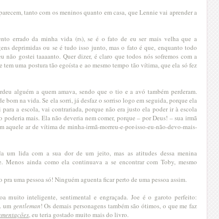
 aparecem, tanto com os meninos quanto em casa, que Lennie vai aprender a
nto errado da minha vida (rs), se é o fato de eu ser mais velha que a
ens deprimidas ou se é tudo isso junto, mas o fato é que, enquanto todo
eu não gostei taaaanto. Quer dizer, é claro que todos nós sofremos com a
tem uma postura tão egoísta e ao mesmo tempo tão vítima, que ela só fez
erdeu alguém a quem amava, sendo que o tio e a avó também perderam.
e bom na vida. Se ela sorri, já desfaz o sorriso logo em seguida, porque ela
i para a escola, vai contrariada, porque não era justo ela poder ir à escola
o poderia mais. Ela não deveria nem comer, porque – por Deus! – sua irmã
com aquele ar de vítima de minha-irmã-morreu-e-por-isso-eu-não-devo-mais-
da um lida com a sua dor de um jeito, mas as atitudes dessa menina
. Menos ainda como ela continuava a se encontrar com Toby, mesmo
o pra uma pessoa só! Ninguém aguenta ficar perto de uma pessoa assim.
 muito inteligente, sentimental e engraçada. Joe é o garoto perfeito:
.. um
gentleman
! Os demais personagens também são ótimos, o que me faz
amentações
, eu teria gostado muito mais do livro.