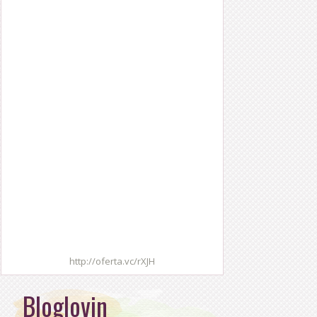
http://oferta.vc/rXJH
Bloglovin