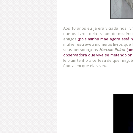
Aos 10 anos eu já era viciada nos li
que os livros dela tratam de mistéri
antigos
(pois minha mãe agora está 
mulher escreveu inúmeros livros que 
seus personagens
Hercole Poirot
(um
observadora que vive se metendo on
leio um tenho a certeza de que ningué
época em que ela viveu.