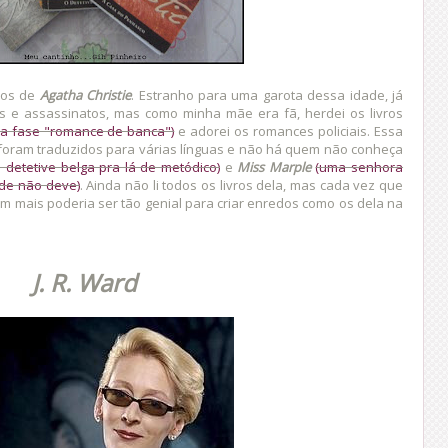
vros de
Agatha Christie
. Estranho para uma garota dessa idade, já
os e assassinatos, mas como minha mãe era fã, herdei os livros
na fase "romance de banca")
e adorei os romances policiais. Essa
foram traduzidos para várias línguas e não há quem não conheça
 detetive belga pra lá de metódico)
e
Miss Marple
(uma senhora
de não deve)
. Ainda não li todos os livros dela, mas cada vez que
m mais poderia ser tão genial para criar enredos como os dela na
J. R. Ward