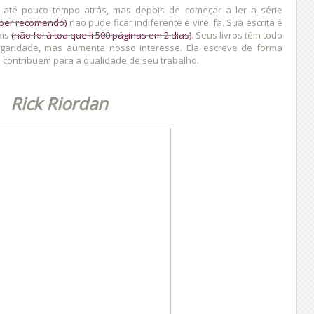
 até pouco tempo atrás, mas depois de começar a ler a série
uper recomendo)
não pude ficar indiferente e virei fã. Sua escrita é
ais
(não foi à toa que li 500 páginas em 2 dias)
. Seus livros têm todo
lgaridade, mas aumenta nosso interesse. Ela escreve de forma
 contribuem para a qualidade de seu trabalho.
Rick Riordan