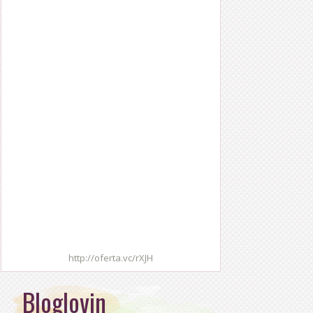
http://oferta.vc/rXJH
Bloglovin