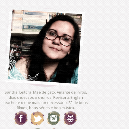
Sandra. Leitora. Mãe de gato. Amante de livros,
dias chuvosos e churros. Revisora, English
teacher e o que mais for necessário. Fã de bons
filmes, boas séries e boa música.