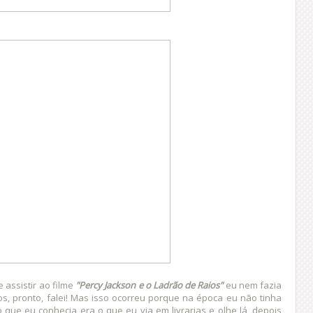
 assistir ao filme
"Percy Jackson e o Ladrão de Raios"
eu nem fazia
ros, pronto, falei! Mas isso ocorreu porque na época eu não tinha
 o que eu conhecia era o que eu via em livrarias e olhe lá, depois