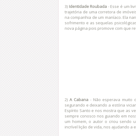
3)
Identidade Roubada
- Esse é um li
trajetória de uma corretora de imóve
na companhia de um maníaco. Ela nar
sofrimento e as sequelas psicológica
nova página pois promove com que re
2)
A Cabana
- Não esperava muito de
segurando e deixando a estória vician
Espírito Santo e nos mostra que as
sempre conosco nos guiando em nossas
um homem, o autor o criou sendo u
incrível lição de vida, nos ajudando a