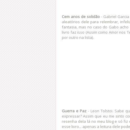
Cem anos de solidão
- Gabriel Garcia
aleatórios dele para relembrar, infe
fantasia, mas no caso do Gabo acho q
livro faz isso (Assim como Amor nos 
por outro na lista).
Guerra e Paz
- Leon Tolstoi. Sabe q
expressar? Assim que eu me sinto c
resenha dela lá no meu blog e só fiz
esse livro... apenas a leitura dele pod