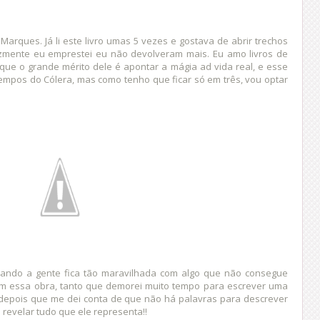
 Marques. Já li este livro umas 5 vezes e gostava de abrir trechos
lizmente eu emprestei eu não devolveram mais. Eu amo livros de
ue o grande mérito dele é apontar a mágia ad vida real, e esse
Tempos do Cólera, mas como tenho que ficar só em três, vou optar
uando a gente fica tão maravilhada com algo que não consegue
om essa obra, tanto que demorei muito tempo para escrever uma
 depois que me dei conta de que não há palavras para descrever
e revelar tudo que ele representa!!