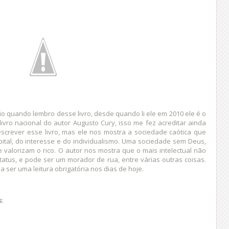
io quando lembro desse livro, desde quando li ele em 2010 ele é o
m livro nacional do autor Augusto Cury, isso me fez acreditar ainda
l descrever esse livro, mas ele nos mostra a sociedade caótica que
pital, do interesse e do individualismo. Uma sociedade sem Deus,
 valorizam o rico. O autor nos mostra que o mais intelectual não
atus, e pode ser um morador de rua, entre várias outras coisas.
a ser uma leitura obrigatória nos dias de hoje.
s
: