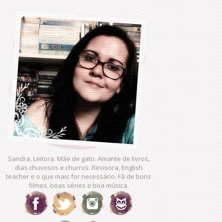
Sandra. Leitora. Mãe de gato. Amante de livros,
dias chuvosos e churros. Revisora, English
teacher e o que mais for necessário. Fã de bons
filmes, boas séries e boa música.