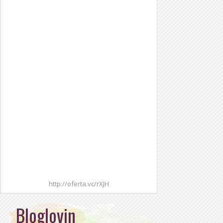
http://oferta.vc/rXJH
Bloglovin