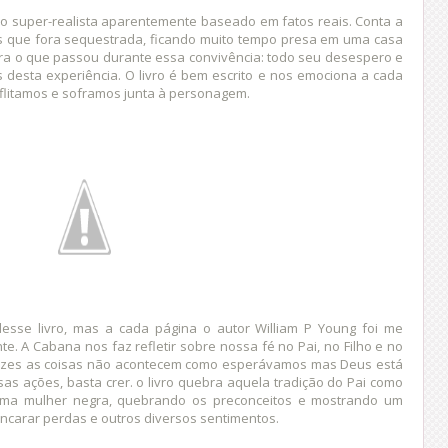
vro super-realista aparentemente baseado em fatos reais. Conta a
is que fora sequestrada, ficando muito tempo presa em uma casa
ra o que passou durante essa convivência: todo seu desespero e
s desta experiência. O livro é bem escrito e nos emociona a cada
flitamos e soframos junta à personagem.
sse livro, mas a cada página o autor William P Young foi me
te. A Cabana nos faz refletir sobre nossa fé no Pai, no Filho e no
 vezes as coisas não acontecem como esperávamos mas Deus está
 ações, basta crer. o livro quebra aquela tradição do Pai como
ma mulher negra, quebrando os preconceitos e mostrando um
 encarar perdas e outros diversos sentimentos.