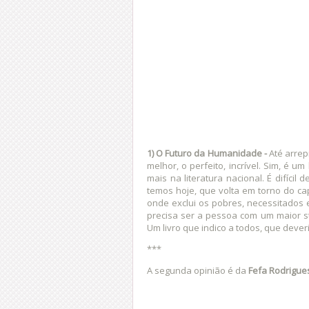
1) O Futuro da Humanidade
-
Até arrep
melhor, o perfeito, incrível. Sim, é u
mais na literatura nacional. É difíci
temos hoje, que volta em torno do ca
onde exclui os pobres, necessitados e
precisa ser a pessoa com um maior st
Um livro que indico a todos, que deveri
***
A segunda opinião é da
Fefa Rodrigue