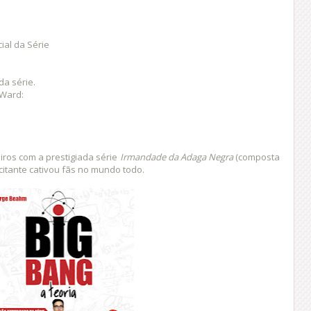
ial da Série
da série.
 Ward:
piros com a prestigiada série
Irmandade da Adaga Negra
(composta
xcitante cativou fãs no mundo todo.