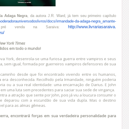
da Adaga Negra
, da autora J.R. Ward, já tem seu primeiro capítulo
oderadorauniversodoslivros/
docs/irmandade-da-adaga-negra_
amante-
http://www.livrariasaraiva.
ré venda na Saraiva:
u/
ew York Times
didos em todo o mundo!
va York, desenrola-se uma furiosa guerra entre vampiros e seus
, sem igual, formada por guerreiros vampiros defensores de sua
 caminho desde que foi encontrado vivendo entre os humanos,
a era desconhecida. Recolhido pela Irmandade, ninguém poderia
ória ou a sua real identidade: uma encarnação de Darius. E John
e em uma luta sem precedentes para saciar sua sede de vingança.
ntra a atração que sente por John, pois já viu a loucura consumir o
 deparou com a escuridão de sua vida dupla. Mas o destino
ável para as almas gêmeas.
erra, encontrará forças em sua verdadeira personalidade para