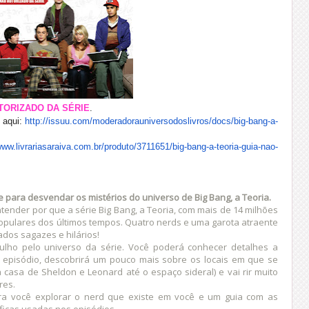
UTORIZADO DA SÉRIE
.
 aqui:
http://issuu.com/
moderadorauniversodoslivros/
docs/big-bang-a-
www.livrariasaraiva.
com.br/produto/3711651/big-
bang-a-teoria-guia-nao-
e para desvendar os mistérios do universo de Big Bang, a Teoria.
ntender por que a série Big Bang, a Teoria, com mais de 14 milhões
opulares dos últimos tempos. Quatro nerds e uma garota atraente
dos sagazes e hilários!
ulho pelo universo da série. Você poderá conhecer detalhes a
 episódio, descobrirá um pouco mais sobre os locais em que se
 casa de Sheldon e Leonard até o espaço sideral) e vai rir muito
res.
para você explorar o nerd que existe em você e um guia com as
tíficas usadas nos episódios.