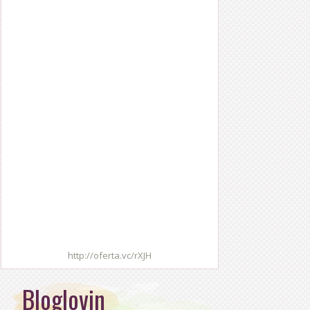
http://oferta.vc/rXJH
Bloglovin