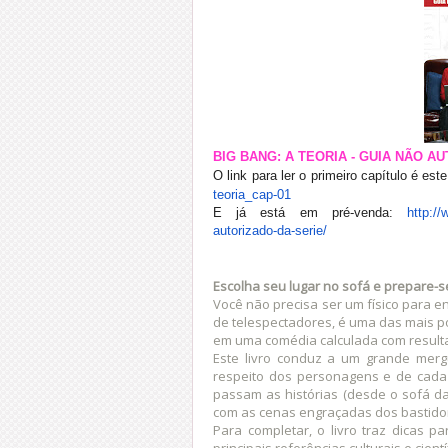
BIG BANG: A TEORIA - GUIA NÃO A
O link para ler o primeiro capítulo é este
teoria_cap-01
E já está em pré-venda:
http://
autorizado-da-serie/
Escolha seu lugar no sofá e prepare-s
Você não precisa ser um físico para e
de telespectadores, é uma das mais p
em uma comédia calculada com resulta
Este livro conduz a um grande merg
respeito dos personagens e de cada
passam as histórias (desde o sofá da
com as cenas engraçadas dos bastido
Para completar, o livro traz dicas 
principais referências culturais e cien