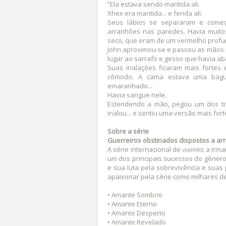
“Ela estava sendo mantida ali.
Xhex era mantida... e ferida ali.
Seus lábios se separaram e começ
arranhões nas paredes. Havia muito
seco, que eram de um vermelho profu
John aproximou-se e passou as mãos 
lugar ao sarrafo e gesso que havia ab
Suas inalações ficaram mais fortes
cômodo. A cama estava uma bagun
emaranhado...
Havia sangue nele.
Estendendo a mão, pegou um dos tra
inalou... e sentiu uma versão mais fo
Sobre a série
Guerreiros obstinados dispostos a arr
A série internacional de
vampiros
a Irma
um dos principais sucessos do gênero
e sua luta pela sobrevivência e suas
apaixonar pela série como milhares de
• Amante Sombrio
• Amante Eterno
• Amante Desperto
• Amante Revelado