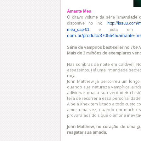
Amante Meu
O oitavo volume da série
Irmandade 
disponível no link
http://issuu.com/
m
meu_cap-01
e está em p
com.br/produto/3705645/amante-
me
Série de vampiros best-seller no
The N
Mais de 3 milhões de exemplares ven
Nas sombras da noite em Caldwell, No
assassinos. Há uma irmandade secreta
raça.
John Matthew já percorreu um longo
quando sua natureza vampírica aind
adivinhar qual a sua verdadeira hist
terá de recorrer a essa personalidad
A bela Xhex tem lutado a todo custo co
amor uma vez, quando um macho se
provará aos dois que o amor é inevit
John Matthew, no coração de uma gu
resgatar sua amada.