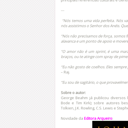
---
“Nós temos uma vida perfeita. Nós v
nós assistimos o Senhor dos Anéis. Qu
“Nós não precisamos de força, somos f
alavanca e um ponto de apoio e mover
“O amor não é um sprint, é uma marat
braços, ou te atinge com spray de pime
“Eu não gosto de coelhos. Eles sempre
– Raj.
“Eu sou de sagitário, o que provavelme
Sobre o autor:
George Beahm já publicou diversos l
Bode e Tim Kirk); sobre autores best
Tolkien, J.K. Rowling, C.S. Lewis e Ste
Novidade da
Editora Arqueiro
: