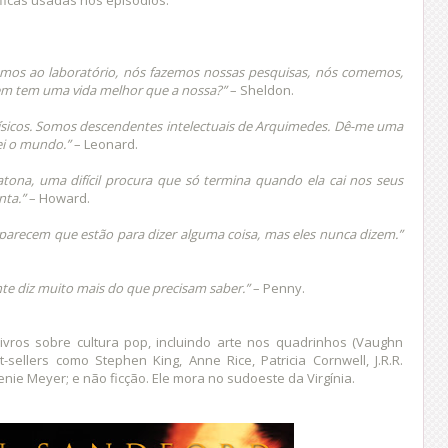
amos ao laboratório, nós fazemos nossas pesquisas, nós comemos,
em tem uma vida melhor que a nossa?”
– Sheldon.
ísicos. Somos descendentes intelectuais de Arquimedes. Dê-me uma
ei o mundo.”
– Leonard.
ona, uma difícil procura que só termina quando ela cai nos seus
nta.”
– Howard.
 parecem que estão para dizer alguma coisa, mas eles nunca dizem.”
nte diz muito mais do que precisam saber.”
– Penny.
ivros sobre cultura pop, incluindo arte nos quadrinhos (Vaughn
-sellers como Stephen King, Anne Rice, Patricia Cornwell, J.R.R.
phenie Meyer; e não ficção. Ele mora no sudoeste da Virgínia.