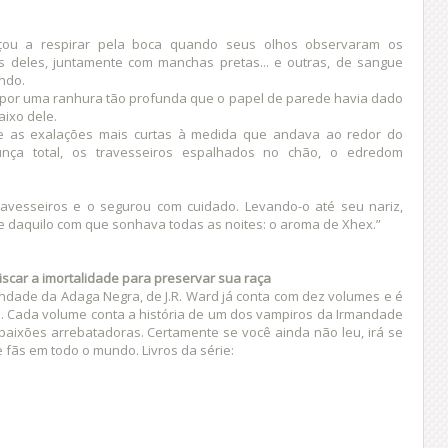
ou a respirar pela boca quando seus olhos observaram os
s deles, juntamente com manchas pretas... e outras, de sangue
ndo.
por uma ranhura tão profunda que o papel de parede havia dado
aixo dele.
 e as exalações mais curtas à medida que andava ao redor do
ça total, os travesseiros espalhados no chão, o edredom
vesseiros e o segurou com cuidado. Levando-o até seu nariz,
rte daquilo com que sonhava todas as noites: o aroma de Xhex.”
iscar a imortalidade para preservar sua raça
ndade da Adaga Negra, de J.R. Ward já conta com dez volumes e é
. Cada volume conta a história de um dos vampiros da Irmandade
 paixões arrebatadoras. Certamente se você ainda não leu, irá se
 fãs em todo o mundo. Livros da série: