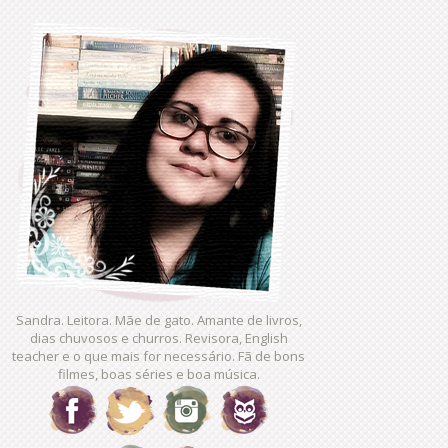
Sandra. Leitora. Mãe de gato. Amante de livros,
dias chuvosos e churros. Revisora, English
teacher e o que mais for necessário. Fã de bons
filmes, boas séries e boa música.