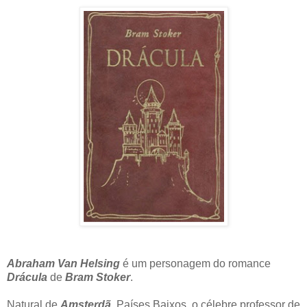
Abraham Van Helsing
é um personagem do romance
Drácula
de
Bram Stoker
.
Natural de
Amsterdã
, Países Baixos, o célebre professor de