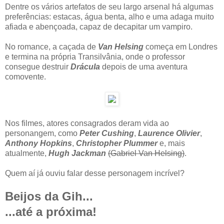
Dentre os vários artefatos de seu largo arsenal há algumas
preferências: estacas, água benta, alho e uma adaga muito
afiada e abençoada, capaz de decapitar um vampiro.
No romance, a caçada de
Van Helsing
começa em Londres
e termina na própria Transilvânia, onde o professor
consegue destruir
Drácula
depois de uma aventura
comovente.
Nos filmes, atores consagrados deram vida ao
personangem, como
Peter Cushing
,
Laurence Olivier
,
Anthony Hopkins
,
Christopher Plummer
e, mais
atualmente,
Hugh Jackman
(Gabriel Van Helsing)
.
Quem aí já ouviu falar desse personagem incrível?
Beijos da Gih...
...até a próxima!