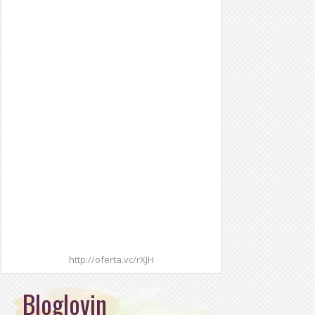
http://oferta.vc/rXJH
Bloglovin