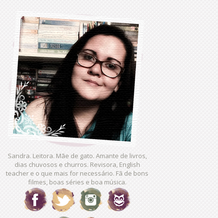
Sandra. Leitora. Mãe de gato. Amante de livros,
dias chuvosos e churros. Revisora, English
teacher e o que mais for necessário. Fã de bons
filmes, boas séries e boa música.