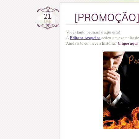
21
[PROMOÇÃO] 
MAR
Vocês tanto pediram e aqui está!
Editora Arqueiro
A
cedeu um exemplar de O
Clique aqui
Ainda não conhece a história?