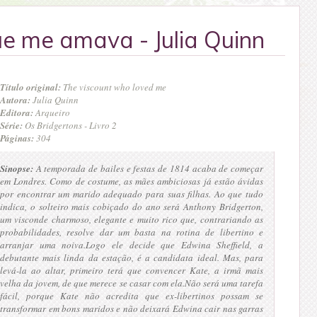
e me amava - Julia Quinn
Título original:
The viscount who loved me
Autora:
Julia Quinn
Editora:
Arqueiro
Série:
Os Bridgertons - Livro 2
Páginas:
304
Sinopse:
A temporada de bailes e festas de 1814 acaba de começar
em Londres. Como de costume, as mães ambiciosas já estão ávidas
por encontrar um marido adequado para suas filhas. Ao que tudo
indica, o solteiro mais cobiçado do ano será Anthony Bridgerton,
um visconde charmoso, elegante e muito rico que, contrariando as
probabilidades, resolve dar um basta na rotina de libertino e
arranjar uma noiva.
Logo ele decide que Edwina Sheffield, a
debutante mais linda da estação, é a candidata ideal. Mas, para
levá-la ao altar, primeiro terá que convencer Kate, a irmã mais
velha da jovem, de que merece se casar com ela.
Não será uma tarefa
fácil, porque Kate não acredita que ex-libertinos possam se
transformar em bons maridos e não deixará Edwina cair nas garras