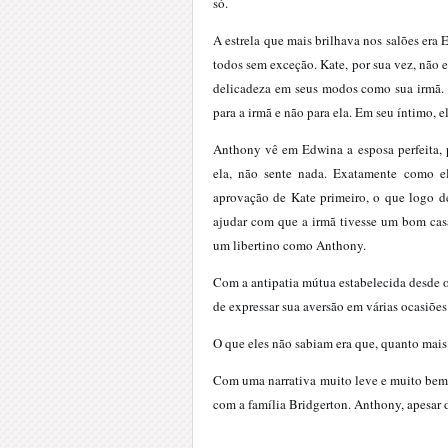
só.
A estrela que mais brilhava nos salões era
todos sem exceção. Kate, por sua vez, não 
delicadeza em seus modos como sua irmã. 
para a irmã e não para ela. Em seu íntimo, e
Anthony vê em Edwina a esposa perfeita, p
ela, não sente nada. Exatamente como ele
aprovação de Kate primeiro, o que logo de
ajudar com que a irmã tivesse um bom casa
um libertino como Anthony.
Com a antipatia mútua estabelecida desde
de expressar sua aversão em várias ocasiõe
O que eles não sabiam era que, quanto mai
Com uma narrativa muito leve e muito bem-
com a família Bridgerton. Anthony, apesar d