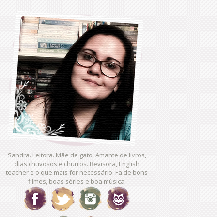
Sandra. Leitora. Mãe de gato. Amante de livros,
dias chuvosos e churros. Revisora, English
teacher e o que mais for necessário. Fã de bons
filmes, boas séries e boa música.