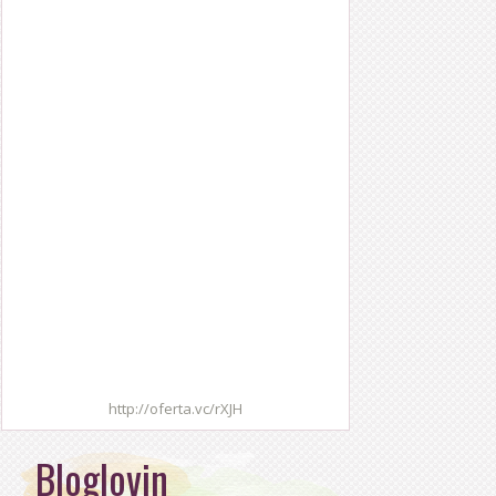
http://oferta.vc/rXJH
Bloglovin