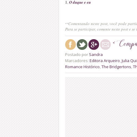
1.
O duque e eu
Comentando neste post, você pode partic
**
Para se participar, comente neste post e se
Postado por
Sandra
Marcadores:
Editora Arqueiro
,
Julia Qu
Romance Histórico
,
The Bridgertons
,
T