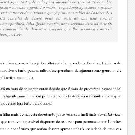
dele.
Enquanto faz de tudo para afastá-lo da irmã, Kate descobre
 homem honesto e gentil. Ao mesmo tempo, Anthony começa a sonhar
 mais intrometida e irritante que já pisou nos salões de Londres. Aos
ssa centelha de desejo pode ser mais do que uma simples
ontemporânea, Julia Quinn mantém, neste segundo livro da série Os
a capacidade de despertar emoções que lhe permitem construir
inesquecíveis.
us irmãos e o mais desejado solteiro da temporada de Londres. Herdeiro do
um motivo e tanto para as mães desesperadas o desejarem como genro –, ele
m libertino assumido.
stá na hora de sossegar, então decide que é hora de procurar a esposa ideal
e inteligente, mas o mais importante é que ela deve ser uma mulher pela qual
a que não fora feito para o amor.
 a filha mais velha, está debutando junto com sua irmã mais nova,
Edwina
.
 o que tornava impossível disporem de recursos para permanecer em Londres
ático e econômico que ambas fossem apresentadas à sociedade de uma vez