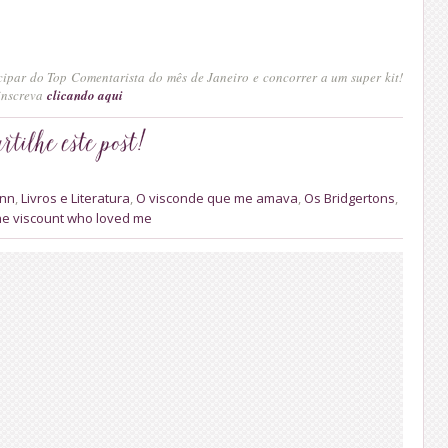
ipar do Top Comentarista do mês de Janeiro e concorrer a um super kit!
 inscreva
clicando aqui
inn
,
Livros e Literatura
,
O visconde que me amava
,
Os Bridgertons
,
he viscount who loved me