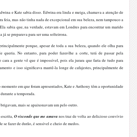
 Edwina e Kate sabia disso. Edwina era linda e meiga, chamava a atenção de
era feia, mas não tinha nada de excepcional em sua beleza, nem tampouco a
Ela sabia que, na verdade, estavam em Londres para encontrar um marido
la já se preparava para ser uma solteirona.
rincipalmente porque, apesar de toda a sua beleza, quando ele olha para
 queria. No entanto, para poder fazer-lhe a corte, terá de passar pela
 cara a gente vê que é impossível, pois ela jurara que faria de tudo para
mento e isso significava mantê-la longe de cafajestes, principalmente de
 o momento em que foram apresentados, Kate e Anthony têm a oportunidade
s durante a temporada.
s brigavam, mais se apaixonavam um pelo outro.
escrita,
O visconde que me amava
nos traz de volta ao delicioso convívio
e se fazer de durão, é sensível e cheio de medos.