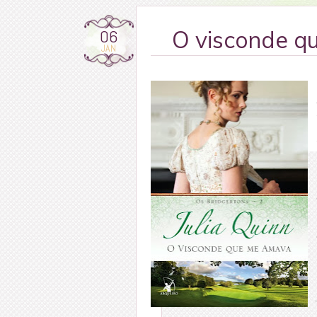
06
O visconde qu
JAN