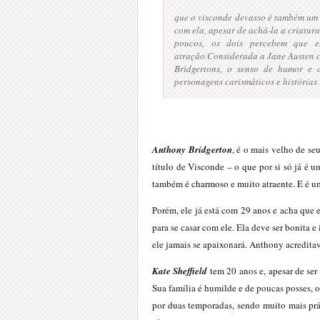
que o visconde devasso é também um
com ela, apesar de achá-la a criatura
poucos, os dois percebem que e
atração.
Considerada a Jane Austen c
Bridgertons, o senso de humor e 
personagens carismáticos e histórias 
Anthony Bridgerton
, é o mais velho de se
título de Visconde – o que por si só já é 
também é charmoso e muito atraente. E é u
Porém, ele já está com 29 anos e acha que e
para se casar com ele. Ela deve ser bonita 
ele jamais se apaixonará. Anthony acreditav
Kate Sheffield
tem 20 anos e, apesar de ser
Sua família é humilde e de poucas posses,
por duas temporadas, sendo muito mais pr