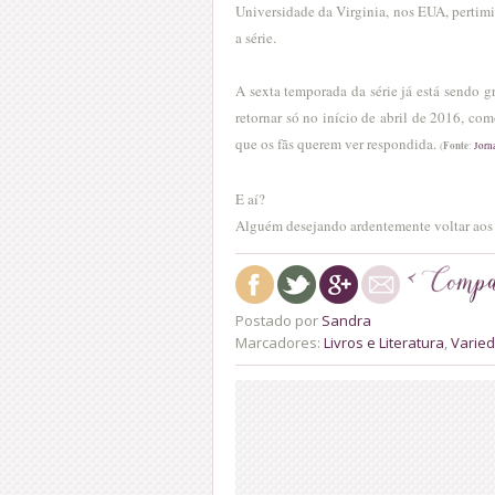
Universidade da Virginia, nos EUA, pertimiu
a série.
A sexta temporada da série já está sendo g
retornar só no início de abril de 2016, c
que os fãs querem ver respondida.
Fonte
(
:
Jorn
E aí?
Alguém desejando ardentemente voltar aos
Postado por
Sandra
Marcadores:
Livros e Literatura
,
Varie