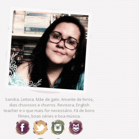
Sandra. Leitora. Mãe de gato. Amante de livros,
dias chuvosos e churros. Revisora, English
teacher e o que mais for necessário. Fã de bons
filmes, boas séries e boa música.