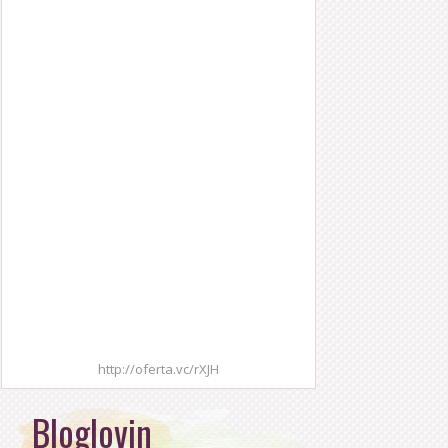
http://oferta.vc/rXJH
Bloglovin