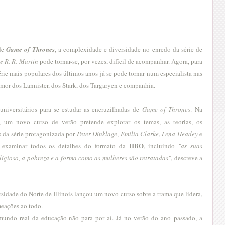
 de
Game of Thrones
, a complexidade e diversidade no enredo da série de
e R. R. Martin
pode tornar-se, por vezes, difícil de acompanhar. Agora, para
érie mais populares dos últimos anos já se pode tornar num especialista nas
 amor dos Lannister, dos Stark, dos Targaryen e companhia.
 universitários para se estudar as encruzilhadas de
Game of Thrones
. Na
, um novo curso de verão pretende explorar os temas, as teorias, os
s da série protagonizada por
Peter Dinklage
,
Emilia Clarke
,
Lena Headey
e
HBO
o examinar todos os detalhes do formato da
, incluindo
"as suas
religioso, a pobreza e a forma como as mulheres são retratadas"
, descreve a
sidade do Norte de Illinois lançou um novo curso sobre a trama que lidera,
eações ao todo.
undo real da educação não para por aí. Já no verão do ano passado, a