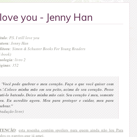
ll love you - Jenny Han
ítulo
: P.S. I still love you
utora
: Jenny Han
ditora
: Simon & Schuster Books For Young Readers
E-book)
uologia
: livro 2
áginas
: 352
- 'Você pode quebrar o meu coração. Faça o que você quiser com
e.'.
Coloco minha mão em seu peito, acima de seu coração. Posso
enti-lo batendo. Deixo minha mão cair. Seu coração é meu, somente
eu. Eu acredito agora. Meu para proteger e cuidar, meu para
uebrar."
radução livre)
TENÇÃO
:
esta resenha contém spoilers para quem ainda não leu Para
dos os garotos que já amei.