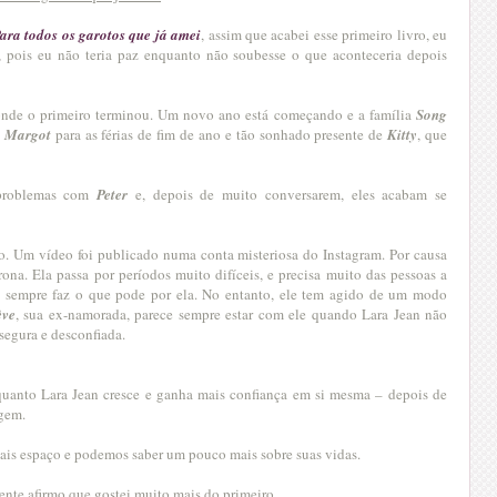
ara todos os garotos que já amei
, assim que acabei esse primeiro livro, eu
e, pois eu não teria paz enquanto não soubesse o que aconteceria depois
nde o primeiro terminou. Um novo ano está começando e a família
Song
e
Margot
para as férias de fim de ano e tão sonhado presente de
Kitty
, que
 problemas com
Peter
e, depois de muito conversarem, eles acabam se
o. Um vídeo foi publicado numa conta misteriosa do Instagram. Por causa
ona. Ela passa por períodos muito difíceis, e precisa muito das pessoas a
e sempre faz o que pode por ela. No entanto, ele tem agido de um modo
ève
, sua ex-namorada, parece sempre estar com ele quando Lara Jean não
nsegura e desconfiada.
uanto Lara Jean cresce e ganha mais confiança em si mesma – depois de
agem.
is espaço e podemos saber um pouco mais sobre suas vidas.
mente afirmo que gostei muito mais do primeiro.