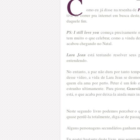
C
omo eu já disse na resenha de
P
tive de correr pra internet em busca dest
daquele fim.
PS: I still love you
começa precisamente o
tem muito o que celebrar, como a vinda d
acabou chegando no Natal.
Lara Jean
está tentando resolver seus
entendendo.
No entanto, a paz não dura por tanto temp
desse vídeo, a vida de Lara Jean se desmor
quem ela ama por perto. Peter é um fofo 
estranho ultimamente.
Para piorar,
Genevi
está, o que acaba por deixa-la ainda mais i
Neste segundo livro podemos perceber o q
quase perdê-la totalmente, diga-se de pass
Alguns personagens secundários ganham ma
Eu gostei bastante deste livro, mas segura