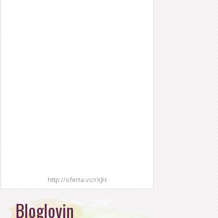
http://oferta.vc/rXJH
Bloglovin