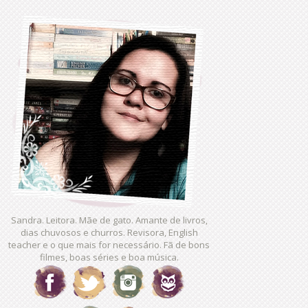
Sandra. Leitora. Mãe de gato. Amante de livros,
dias chuvosos e churros. Revisora, English
teacher e o que mais for necessário. Fã de bons
filmes, boas séries e boa música.