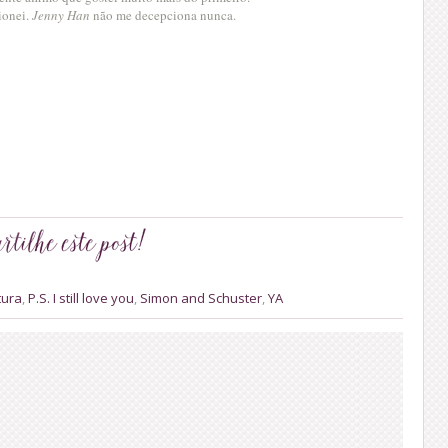
ionei.
Jenny Han
não me decepciona nunca.
tura
,
P.S. I still love you
,
Simon and Schuster
,
YA