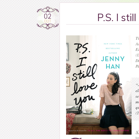
02
P.S. I sti
OUT
T
A
E
(
D
P
"
el
s
m
q
(T
A
to