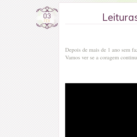
03
Leitura
FEV
Depois de mais de 1 ano sem faz
Vamos ver se a coragem continua