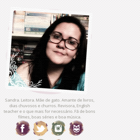
Sandra. Leitora. Mãe de gato. Amante de livros,
dias chuvosos e churros. Revisora, English
teacher e o que mais for necessário. Fã de bons
filmes, boas séries e boa música.