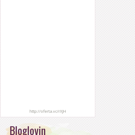
http://oferta.vc/rXJH
Bloglovin