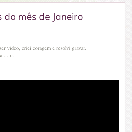
s do mês de Janeiro
er vídeo, criei coragem e resolvi gravar.
.... rs