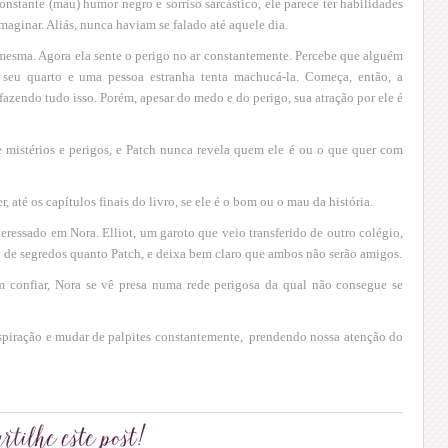
nstante (mau) humor negro e sorriso sarcástico, ele parece ter habilidades
maginar. Aliás, nunca haviam se falado até aquele dia.
 mesma. Agora ela sente o perigo no ar constantemente. Percebe que alguém
o seu quarto e uma pessoa estranha tenta machucá-la. Começa, então, a
 fazendo tudo isso. Porém, apesar do medo e do perigo, sua atração por ele é
de mistérios e perigos, e Patch nunca revela quem ele é ou o que quer com
até os capítulos finais do livro, se ele é o bom ou o mau da história.
nteressado em Nora.
Elliot
, um garoto que veio transferido de outro colégio,
io de segredos quanto Patch, e deixa bem claro que ambos não serão amigos.
 confiar, Nora se vê presa numa rede perigosa da qual não consegue se
respiração e mudar de palpites constantemente, prendendo nossa atenção do