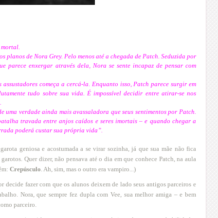
 mortal.
os planos de Nora Grey. Pelo menos até a chegada de Patch. Seduzida por
que parece enxergar através dela, Nora se sente incapaz de pensar com
assustadores começa a cercá-la. Enquanto isso, Patch parece surgir em
utamente tudo sobre sua vida. É impossível decidir entre atirar-se nos
.
de uma verdade ainda mais avassaladora que seus sentimentos por Patch.
batalha travada entre anjos caídos e seres imortais – e quando chegar a
rrada poderá custar sua própria vida”.
 garota geniosa e acostumada a se virar sozinha, já que sua mãe não fica
garotos. Quer dizer, não pensava até o dia em que conhece
Patch
, na aula
bém:
Crepúsculo
. Ah, sim, mas o outro era vampiro...)
r decide fazer com que os alunos deixem de lado seus antigos parceiros e
rabalho. Nora, que sempre fez dupla com Vee, sua melhor amiga – e bem
como parceiro.