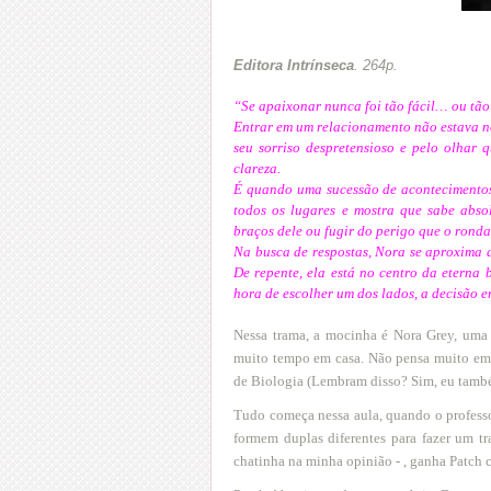
Editora Intrínseca
. 264p.
“Se apaixonar nunca foi tão fácil… ou tão
Entrar em um relacionamento não estava n
seu sorriso despretensioso e pelo olhar 
clareza.
É quando uma sucessão de acontecimentos 
todos os lugares e mostra que sabe absol
braços dele ou fugir do perigo que o ronda
Na busca de respostas, Nora se aproxima 
De repente, ela está no centro da eterna 
hora de escolher um dos lados, a decisão e
Nessa trama, a mocinha é
Nora Grey
, uma
muito tempo em casa. Não pensa muito em 
de Biologia (Lembram disso? Sim, eu tam
Tudo começa nessa aula, quando o professo
formem duplas diferentes para fazer um t
chatinha na minha opinião - , ganha Patch 