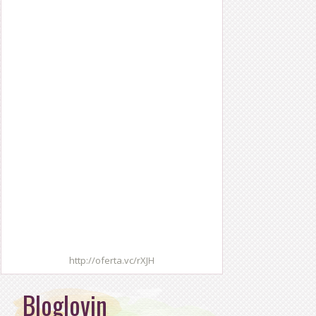
http://oferta.vc/rXJH
Bloglovin