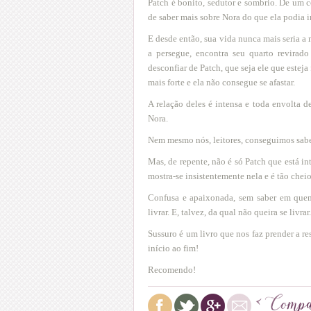
Patch
é bonito, sedutor e sombrio. De um co
de saber mais sobre Nora do que ela podia i
E desde então, sua vida nunca mais seria a
a persegue, encontra seu quarto revirad
desconfiar de Patch, que seja ele que esteja
mais forte e ela não consegue se afastar.
A relação deles é intensa e toda envolta 
Nora.
Nem mesmo nós, leitores, conseguimos saber, 
Mas, de repente, não é só Patch que está i
mostra-se insistentemente nela e é tão che
Confusa e apaixonada, sem saber em quem
livrar. E, talvez, da qual não queira se livrar.
Sussuro é um livro que nos faz prender a 
início ao fim!
Recomendo!