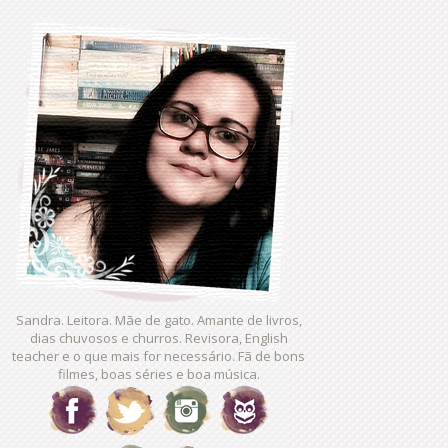
Sandra. Leitora. Mãe de gato. Amante de livros,
dias chuvosos e churros. Revisora, English
teacher e o que mais for necessário. Fã de bons
filmes, boas séries e boa música.