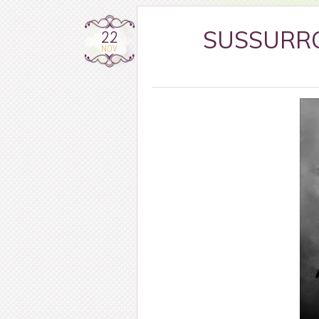
22
SUSSURRO 
NOV