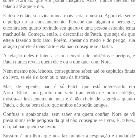
sobre Nora do que ela podia imaginar. Aliás, nunca haviam se
falado até aquele dia.
E desde então, sua vida nunca mais seria a mesma. Agora ela sente
o perigo no ar constantemente. Percebe que alguém a persegue,
encontra seu quarto revirado seu quarto e uma pessoa estranha tenta
machucá-la. Começa, então, a desconfiar de Patch, que seja ele que
esteja fazendo tudo isso. Porém, apesar do medo e do perigo, sua
atração por ele é mais forte e ela não consegue se afastar.
A relação deles é intensa e toda envolta de mistérios e perigos, e
Patch nunca revela quem ele é ou o que quer com Nora.
Nem mesmo nós, leitores, conseguimos saber, até os capítulos finais
do livro, se ele é o bom ou o mau da história.
Mas, de repente, não é só Patch que está interessado em
Nora.
Elliot
, um garoto que veio transferido de outro colégio,
mostra-se insistentemente nela e é tão cheio de segredos quanto
Patch, e deixa bem claro que ambos não serão amigos.
Confusa e apaixonada, sem saber em quem confiar, Nora se vê
presa numa rede perigosa da qual não consegue se livrar. E, talvez,
da qual não queira se livrar.
Sussuro é um livro que nos faz prender a respiração e mudar de