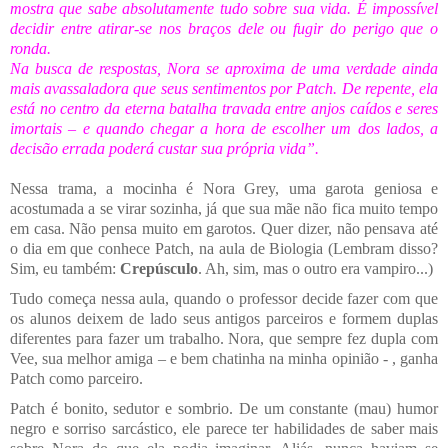
mostra que sabe absolutamente tudo sobre sua vida. É impossível
decidir entre atirar-se nos braços dele ou fugir do perigo que o
ronda.
Na busca de respostas, Nora se aproxima de uma verdade ainda
mais avassaladora que seus sentimentos por Patch. De repente, ela
está no centro da eterna batalha travada entre anjos caídos e seres
imortais – e quando chegar a hora de escolher um dos lados, a
decisão errada poderá custar sua própria vida”.
Nessa trama, a mocinha é
Nora Grey
, uma garota geniosa e
acostumada a se virar sozinha, já que sua mãe não fica muito tempo
em casa. Não pensa muito em garotos. Quer dizer, não pensava até
o dia em que conhece
Patch
, na aula de Biologia (Lembram disso?
Sim, eu também:
Crepúsculo
. Ah, sim, mas o outro era vampiro...)
Tudo começa nessa aula, quando o professor decide fazer com que
os alunos deixem de lado seus antigos parceiros e formem duplas
diferentes para fazer um trabalho. Nora, que sempre fez dupla com
Vee, sua melhor amiga – e bem chatinha na minha opinião - , ganha
Patch como parceiro.
Patch
é bonito, sedutor e sombrio. De um constante (mau) humor
negro e sorriso sarcástico, ele parece ter habilidades de saber mais