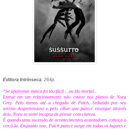
Editora Intrínseca
. 264p.
“Se apaixonar nunca foi tão fácil… ou tão mortal.
Entrar em um relacionamento não estava nos planos de Nora
Grey. Pelo menos até a chegada de Patch. Seduzida por seu
sorriso despretensioso e pelo olhar que parece enxergar através
dela, Nora se sente incapaz de pensar com clareza.
É quando uma sucessão de acontecimentos assustadores começa a
cercá-la. Enquanto isso, Patch parece surgir em todos os lugares e