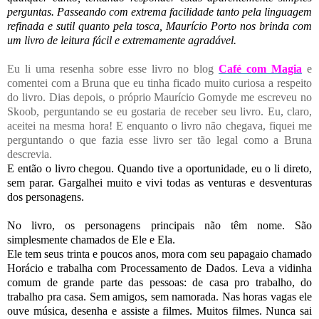
perguntas. Passeando com extrema facilidade tanto pela linguagem
refinada e sutil quanto pela tosca, Maurício Porto nos brinda com
um livro de leitura fácil e extremamente agradável.
Eu li uma resenha sobre esse livro no blog
Café com Magia
e
comentei com a Bruna que eu tinha ficado muito curiosa a respeito
do livro. Dias depois, o próprio Maurício Gomyde me escreveu no
Skoob, perguntando se eu gostaria de receber seu livro. Eu, claro,
aceitei na mesma hora! E enquanto o livro não chegava, fiquei me
perguntando o que fazia esse livro ser tão legal como a Bruna
descrevia.
E então o livro chegou. Quando tive a oportunidade, eu o li direto,
sem parar. Gargalhei muito e vivi todas as venturas e desventuras
dos personagens.
No livro, os personagens principais não têm nome. São
simplesmente chamados de Ele e Ela.
Ele tem seus trinta e poucos anos, mora com seu papagaio chamado
Horácio e trabalha com Processamento de Dados. Leva a vidinha
comum de grande parte das pessoas: de casa pro trabalho, do
trabalho pra casa. Sem amigos, sem namorada. Nas horas vagas ele
ouve música, desenha e assiste a filmes. Muitos filmes. Nunca sai