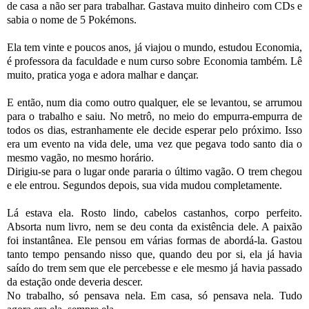
de casa a não ser para trabalhar. Gastava muito dinheiro com CDs e
sabia o nome de 5 Pokémons.
Ela tem vinte e poucos anos, já viajou o mundo, estudou Economia,
é professora da faculdade e num curso sobre Economia também. Lê
muito, pratica yoga e adora malhar e dançar.
E então, num dia como outro qualquer, ele se levantou, se arrumou
para o trabalho e saiu. No metrô, no meio do empurra-empurra de
todos os dias, estranhamente ele decide esperar pelo próximo. Isso
era um evento na vida dele, uma vez que pegava todo santo dia o
mesmo vagão, no mesmo horário.
Dirigiu-se para o lugar onde pararia o último vagão. O trem chegou
e ele entrou. Segundos depois, sua vida mudou completamente.
Lá estava ela. Rosto lindo, cabelos castanhos, corpo perfeito.
Absorta num livro, nem se deu conta da existência dele. A paixão
foi instantânea. Ele pensou em várias formas de abordá-la. Gastou
tanto tempo pensando nisso que, quando deu por si, ela já havia
saído do trem sem que ele percebesse e ele mesmo já havia passado
da estação onde deveria descer.
No trabalho, só pensava nela. Em casa, só pensava nela. Tudo