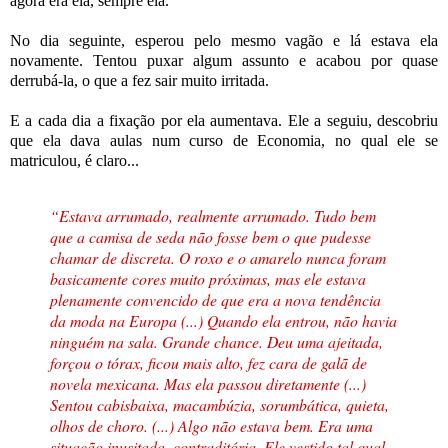
agora era ela, sempre ela.
No dia seguinte, esperou pelo mesmo vagão e lá estava ela
novamente. Tentou puxar algum assunto e acabou por quase
derrubá-la, o que a fez sair muito irritada.
E a cada dia a fixação por ela aumentava. Ele a seguiu, descobriu
que ela dava aulas num curso de Economia, no qual ele se
matriculou, é claro...
“Estava arrumado, realmente arrumado. Tudo bem
que a camisa de seda não fosse bem o que pudesse
chamar de discreta. O roxo e o amarelo nunca foram
basicamente cores muito próximas, mas ele estava
plenamente convencido de que era a nova tendência
da moda na Europa (...) Quando ela entrou, não havia
ninguém na sala. Grande chance. Deu uma ajeitada,
forçou o tórax, ficou mais alto, fez cara de galã de
novela mexicana. Mas ela passou diretamente (...)
Sentou cabisbaixa, macambúzia, sorumbática, quieta,
olhos de choro. (...) Algo não estava bem. Era uma
situação inusitada, contraditória. Ele vestido tal qual