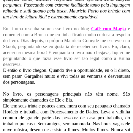
perguntas. Passeando com extrema facilidade tanto pela linguagem
refinada e sutil quanto pela tosca, Maurício Porto nos brinda com
um livro de leitura fácil e extremamente agradável.
Eu li uma resenha sobre esse livro no blog
Café com Magia
e
comentei com a Bruna que eu tinha ficado muito curiosa a respeito
do livro. Dias depois, o próprio Maurício Gomyde me escreveu no
Skoob, perguntando se eu gostaria de receber seu livro. Eu, claro,
aceitei na mesma hora! E enquanto o livro não chegava, fiquei me
perguntando o que fazia esse livro ser tão legal como a Bruna
descrevia.
E então o livro chegou. Quando tive a oportunidade, eu o li direto,
sem parar. Gargalhei muito e vivi todas as venturas e desventuras
dos personagens.
No livro, os personagens principais não têm nome. São
simplesmente chamados de Ele e Ela.
Ele tem seus trinta e poucos anos, mora com seu papagaio chamado
Horácio e trabalha com Processamento de Dados. Leva a vidinha
comum de grande parte das pessoas: de casa pro trabalho, do
trabalho pra casa. Sem amigos, sem namorada. Nas horas vagas ele
ouve música, desenha e assiste a filmes. Muitos filmes. Nunca sai