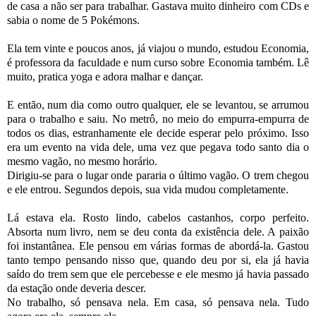
de casa a não ser para trabalhar. Gastava muito dinheiro com CDs e
sabia o nome de 5 Pokémons.
Ela tem vinte e poucos anos, já viajou o mundo, estudou Economia,
é professora da faculdade e num curso sobre Economia também. Lê
muito, pratica yoga e adora malhar e dançar.
E então, num dia como outro qualquer, ele se levantou, se arrumou
para o trabalho e saiu. No metrô, no meio do empurra-empurra de
todos os dias, estranhamente ele decide esperar pelo próximo. Isso
era um evento na vida dele, uma vez que pegava todo santo dia o
mesmo vagão, no mesmo horário.
Dirigiu-se para o lugar onde pararia o último vagão. O trem chegou
e ele entrou. Segundos depois, sua vida mudou completamente.
Lá estava ela. Rosto lindo, cabelos castanhos, corpo perfeito.
Absorta num livro, nem se deu conta da existência dele. A paixão
foi instantânea. Ele pensou em várias formas de abordá-la. Gastou
tanto tempo pensando nisso que, quando deu por si, ela já havia
saído do trem sem que ele percebesse e ele mesmo já havia passado
da estação onde deveria descer.
No trabalho, só pensava nela. Em casa, só pensava nela. Tudo