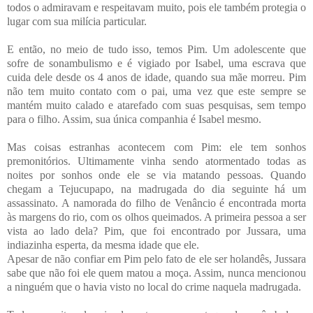
todos o admiravam e respeitavam muito, pois ele também protegia o
lugar com sua milícia particular.
E então, no meio de tudo isso, temos Pim. Um adolescente que
sofre de sonambulismo e é vigiado por Isabel, uma escrava que
cuida dele desde os 4 anos de idade, quando sua mãe morreu. Pim
não tem muito contato com o pai, uma vez que este sempre se
mantém muito calado e atarefado com suas pesquisas, sem tempo
para o filho. Assim, sua única companhia é Isabel mesmo.
Mas coisas estranhas acontecem com Pim: ele tem sonhos
premonitórios. Ultimamente vinha sendo atormentado todas as
noites por sonhos onde ele se via matando pessoas. Quando
chegam a Tejucupapo, na madrugada do dia seguinte há um
assassinato. A namorada do filho de Venâncio é encontrada morta
às margens do rio, com os olhos queimados. A primeira pessoa a ser
vista ao lado dela? Pim, que foi encontrado por Jussara, uma
indiazinha esperta, da mesma idade que ele.
Apesar de não confiar em Pim pelo fato de ele ser holandês, Jussara
sabe que não foi ele quem matou a moça. Assim, nunca mencionou
a ninguém que o havia visto no local do crime naquela madrugada.