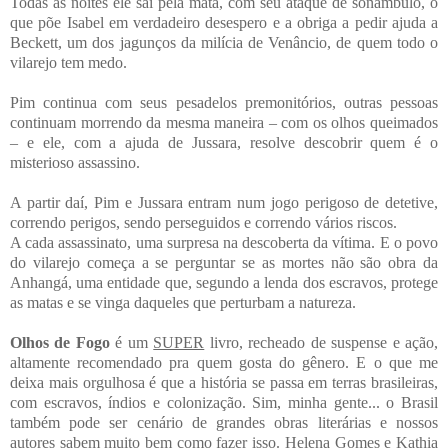
Todas as noites ele sai pela mata, com seu ataque de sonâmbulo, o
que põe Isabel em verdadeiro desespero e a obriga a pedir ajuda a
Beckett, um dos jagunços da milícia de Venâncio, de quem todo o
vilarejo tem medo.
Pim continua com seus pesadelos premonitórios, outras pessoas
continuam morrendo da mesma maneira – com os olhos queimados
– e ele, com a ajuda de Jussara, resolve descobrir quem é o
misterioso assassino.
A partir daí, Pim e Jussara entram num jogo perigoso de detetive,
correndo perigos, sendo perseguidos e correndo vários riscos.
A cada assassinato, uma surpresa na descoberta da vítima. E o povo
do vilarejo começa a se perguntar se as mortes não são obra da
Anhangá, uma entidade que, segundo a lenda dos escravos, protege
as matas e se vinga daqueles que perturbam a natureza.
Olhos de Fogo
é um
SUPER
livro, recheado de suspense e ação,
altamente recomendado pra quem gosta do gênero. E o que me
deixa mais orgulhosa é que a história se passa em terras brasileiras,
com escravos, índios e colonização. Sim, minha gente... o Brasil
também pode ser cenário de grandes obras literárias e nossos
autores sabem muito bem como fazer isso. Helena Gomes e Kathia