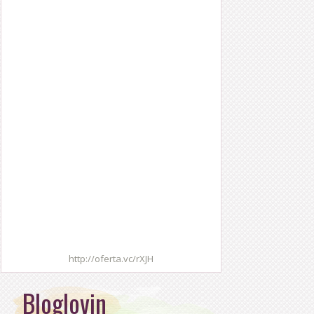
http://oferta.vc/rXJH
Bloglovin