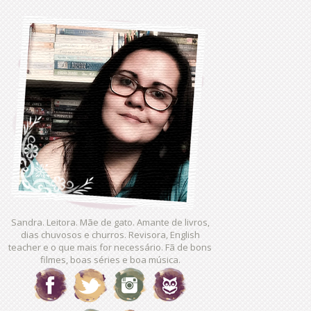
Sandra. Leitora. Mãe de gato. Amante de livros,
dias chuvosos e churros. Revisora, English
teacher e o que mais for necessário. Fã de bons
filmes, boas séries e boa música.