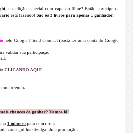
ght
, na edição especial com capa do filme? Então participe da
erário
está fazendo!
São os 3 livros para apenas 1 ganhador
!
io
pelo Google Friend Connect (basta ter uma conta do Google,
ra validar sua participação
sil.
io
CLICANDO AQUI
.
á concorrendo.
mais chances de ganhar? Vamos lá!
nha
1 número
para concorrer.
pode consegui-los divulgando a promoção.