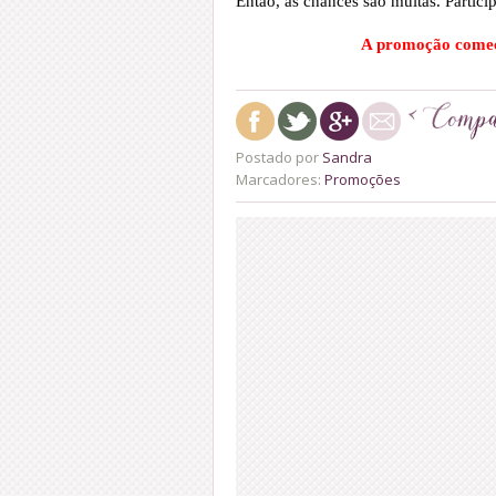
Então, as chances são muitas. Partici
A promoção come
Postado por
Sandra
Marcadores:
Promoções