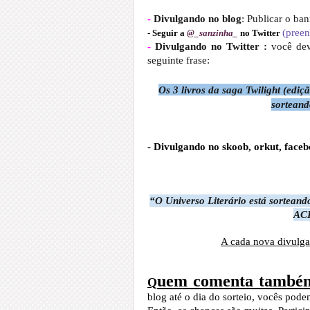
-
Divulgando no blog
: Publicar o ba
(preen
- Seguir a
@_sanzinha_
no Twitter
-
Divulgando no Twitter
:
você dev
seguinte frase:
Os 3 livros da saga Twilight (ediç
sorteand
-
Divulgando no skoob, orkut, faceb
“O Universo Literário está sorteand
ACE
A cada nova divulga
uem comenta també
Q
blog até o dia do sorteio, vocês pod