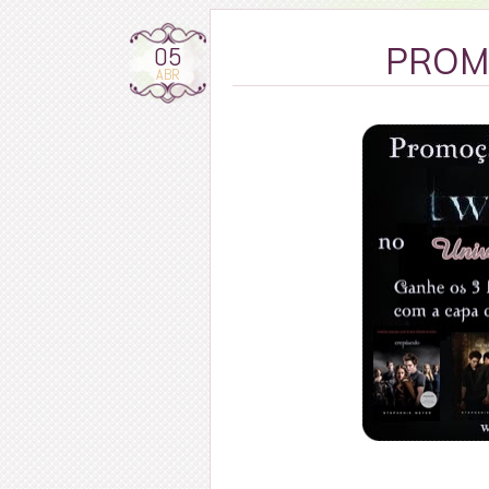
05
PROM
ABR