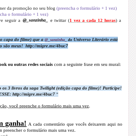
nner da promoção
no seu blog
(
preencha o formulário + 1 vez)
cha o formulário + 1 vez)
e seguir a
@_sanzinha_
e
twittar (
1 vez a cada 12 horas
) a
ão capa do filme) que a
Universo Literário está
@_sanzinha_
do
o são meus! http://migre.me/4buc7
ook ou outras redes sociais
com a seguinte frase em seu mural:
o os
3 livros da saga Twilight (edição capa do filme)! Participe!
SSE: http://migre.me/4buc7
"
ção, você preenche o formulário mais uma vez
.
m ganha!
A cada comentário que vocês deixarem aqui no
em preencher o formulário mais uma vez.