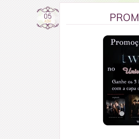
05
PROM
ABR