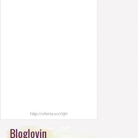
http://oferta.vc/rXJH
Bloglovin