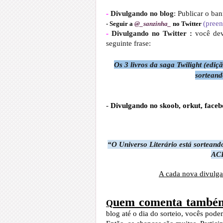
-
Divulgando no blog
: Publicar o ba
(preen
- Seguir a
@_sanzinha_
no Twitter
-
Divulgando no Twitter
:
você dev
seguinte frase:
Os 3 livros da saga Twilight (ediç
sorteand
-
Divulgando no skoob, orkut, faceb
“O Universo Literário está sorteand
ACE
A cada nova divulga
uem comenta també
Q
blog até o dia do sorteio, vocês pod