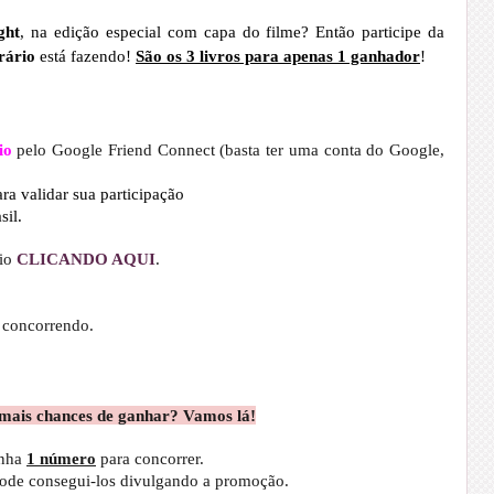
ght
, na edição especial com capa do filme? Então participe da
erário
está fazendo!
São os 3 livros para apenas 1 ganhador
!
io
pelo Google Friend Connect (basta ter uma conta do Google,
ra validar sua participação
sil.
io
CLICANDO AQUI
.
á concorrendo.
mais chances de ganhar? Vamos lá!
nha
1 número
para concorrer.
pode consegui-los divulgando a promoção.