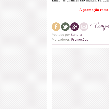
Então, as chances são muitas. Partici
A promoção come
Postado por
Sandra
Marcadores:
Promoções