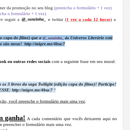
nner da promoção
no seu blog
(
preencha o formulário + 1 vez)
cha o formulário + 1 vez)
e seguir a
@_sanzinha_
e
twittar (
1 vez a cada 12 horas
) a
ão capa do filme) que a
Universo Literário está
@_sanzinha_
do
o são meus! http://migre.me/4buc7
ook ou outras redes sociais
com a seguinte frase em seu mural:
o os
3 livros da saga Twilight (edição capa do filme)! Participe!
SSE: http://migre.me/4buc7
"
ção, você preenche o formulário mais uma vez
.
m ganha!
A cada comentário que vocês deixarem aqui no
em preencher o formulário mais uma vez.