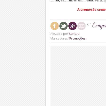
Então, as chances são muitas. Partici
A promoção come
Postado por
Sandra
Marcadores:
Promoções