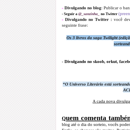
-
Divulgando no blog
: Publicar o ba
(preen
- Seguir a
@_sanzinha_
no Twitter
-
Divulgando no Twitter
:
você dev
seguinte frase:
Os 3 livros da saga Twilight (ediç
sorteand
-
Divulgando no skoob, orkut, faceb
“O Universo Literário está sorteand
ACE
A cada nova divulga
uem comenta també
Q
blog até o dia do sorteio, vocês pod