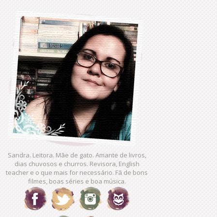
Sandra. Leitora. Mãe de gato. Amante de livros,
dias chuvosos e churros. Revisora, English
teacher e o que mais for necessário. Fã de bons
filmes, boas séries e boa música.