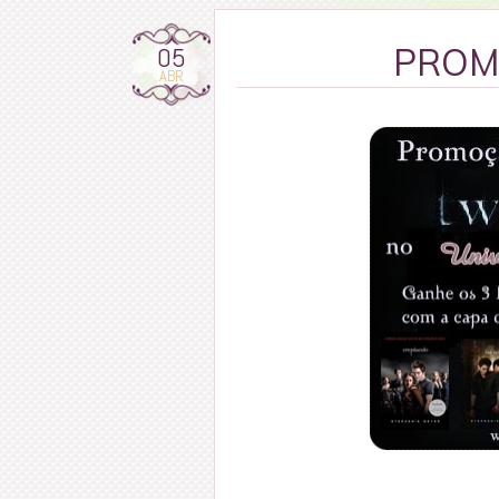
05
PROM
ABR