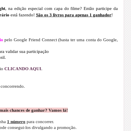
ght
, na edição especial com capa do filme? Então participe da
erário
está fazendo!
São os 3 livros para apenas 1 ganhador
!
io
pelo Google Friend Connect (basta ter uma conta do Google,
ra validar sua participação
sil.
io
CLICANDO AQUI
.
á concorrendo.
mais chances de ganhar? Vamos lá!
nha
1 número
para concorrer.
pode consegui-los divulgando a promoção.