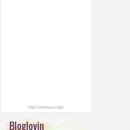
http://oferta.vc/rXJH
Bloglovin