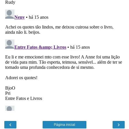
‹
›
Página inicial