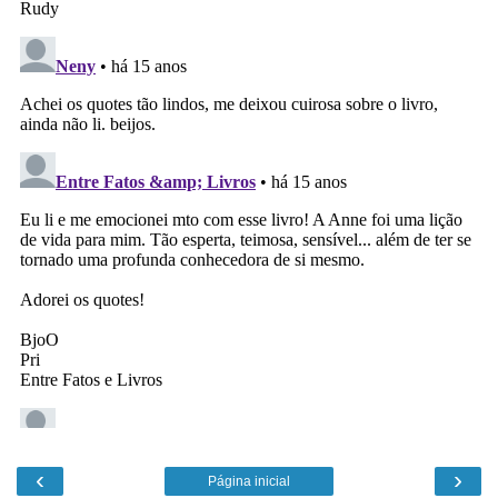
‹
›
Página inicial