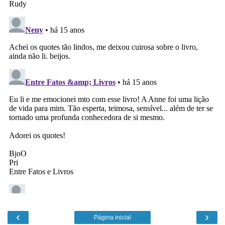
‹
›
Página inicial