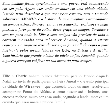
Suas famílias foram aprisionadas e uma guerra está acontecendo
em seu país. Agora, eles estão sozinhos em uma cidade sitiada,
lutando para descobrir o que aconteceu com seu país e tentando
sobreviver. AMANHÃ é a história de uma aventura extraordinária
em tempos extraordinários, em que esconderijos, explosões e fugas
passam a fazer parte da rotina desse grupo de amigos. Sozinhos e
sem ter para onde ir, Ellie e seus amigos vão precisar de toda a
coragem e ousadia para sobreviver. Amanhã, quando a guerra
começou é o primeiro livro da série que foi escolhida como a mais
fascinante pelos jovens leitores nos EUA, na Suécia e Austrália.
Uma história que prende o leitor do início ao fim. Amanhã, quando
a guerra começou vai ficar na sua memória para sempre.
Ellie
Corrie
e
tinham planos diferentes para o feriado daquele
Natal: ao invés de participarem da Feira Anual – o evento principal
Wirrawee
da cidade de
– que acontecia todos os anos, resolveram
acampar no Ponto do Alfaiate e tentar descer até o Inferno, uma
encosta rochosa muito perigosa onde, segundo a lenda, morava um
eremita que assassinara a própria família.