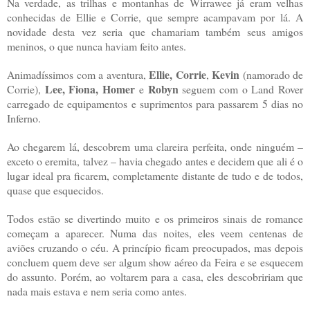
Na verdade, as trilhas e montanhas de Wirrawee já eram velhas
conhecidas de Ellie e Corrie, que sempre acampavam por lá. A
novidade desta vez seria que chamariam também seus amigos
meninos, o que nunca haviam feito antes.
Ellie, Corrie
Kevin
Animadíssimos com a aventura,
,
(namorado de
Lee, Fiona, Homer
Robyn
Corrie),
e
seguem com o Land Rover
carregado de equipamentos e suprimentos para passarem 5 dias no
Inferno.
Ao chegarem lá, descobrem uma clareira perfeita, onde ninguém –
exceto o eremita, talvez – havia chegado antes e decidem que ali é o
lugar ideal pra ficarem, completamente distante de tudo e de todos,
quase que esquecidos.
Todos estão se divertindo muito e os primeiros sinais de romance
começam a aparecer. Numa das noites, eles veem centenas de
aviões cruzando o céu. A princípio ficam preocupados, mas depois
concluem quem deve ser algum show aéreo da Feira e se esquecem
do assunto. Porém, ao voltarem para a casa, eles descobririam que
nada mais estava e nem seria como antes.