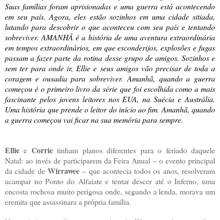
Suas famílias foram aprisionadas e uma guerra está acontecendo
em seu país. Agora, eles estão sozinhos em uma cidade sitiada,
lutando para descobrir o que aconteceu com seu país e tentando
sobreviver. AMANHÃ é a história de uma aventura extraordinária
em tempos extraordinários, em que esconderijos, explosões e fugas
passam a fazer parte da rotina desse grupo de amigos. Sozinhos e
sem ter para onde ir, Ellie e seus amigos vão precisar de toda a
coragem e ousadia para sobreviver. Amanhã, quando a guerra
começou é o primeiro livro da série que foi escolhida como a mais
fascinante pelos jovens leitores nos EUA, na Suécia e Austrália.
Uma história que prende o leitor do início ao fim. Amanhã, quando
a guerra começou vai ficar na sua memória para sempre.
Ellie
Corrie
e
tinham planos diferentes para o feriado daquele
Natal: ao invés de participarem da Feira Anual – o evento principal
Wirrawee
da cidade de
– que acontecia todos os anos, resolveram
acampar no Ponto do Alfaiate e tentar descer até o Inferno, uma
encosta rochosa muito perigosa onde, segundo a lenda, morava um
eremita que assassinara a própria família.