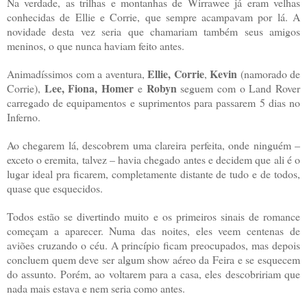
Na verdade, as trilhas e montanhas de Wirrawee já eram velhas
conhecidas de Ellie e Corrie, que sempre acampavam por lá. A
novidade desta vez seria que chamariam também seus amigos
meninos, o que nunca haviam feito antes.
Ellie, Corrie
Kevin
Animadíssimos com a aventura,
,
(namorado de
Lee, Fiona, Homer
Robyn
Corrie),
e
seguem com o Land Rover
carregado de equipamentos e suprimentos para passarem 5 dias no
Inferno.
Ao chegarem lá, descobrem uma clareira perfeita, onde ninguém –
exceto o eremita, talvez – havia chegado antes e decidem que ali é o
lugar ideal pra ficarem, completamente distante de tudo e de todos,
quase que esquecidos.
Todos estão se divertindo muito e os primeiros sinais de romance
começam a aparecer. Numa das noites, eles veem centenas de
aviões cruzando o céu. A princípio ficam preocupados, mas depois
concluem quem deve ser algum show aéreo da Feira e se esquecem
do assunto. Porém, ao voltarem para a casa, eles descobririam que
nada mais estava e nem seria como antes.