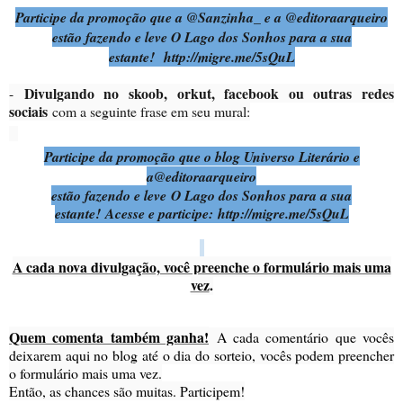
Participe da promoção que a @Sanzinha_ e a @editoraarqueiro
estão fazendo e leve O Lago dos Sonhos para a sua
estante! http://migre.me/5sQuL
Divulgando no skoob, orkut, facebook ou outras redes
-
sociais
com a seguinte frase em seu mural:
Participe da promoção que o blog Universo Literário e
a
@editoraarqueiro
estão fazendo e leve O Lago dos Sonhos para a sua
estante! Acesse e participe: http://migre.me/5sQuL
A cada nova divulgação, você preenche o formulário mais uma
vez
.
Quem comenta também ganha!
A cada comentário que vocês
deixarem aqui no blog até o dia do sorteio, vocês podem preencher
o formulário mais uma vez.
Então, as chances são muitas. Participem!