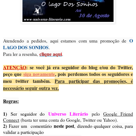
O
Atendendo a pedidos, aqui estamos com uma promoção de
LAGO DOS SONHOS
.
clique aqu
i
Para ler a resenha,
.
ATENÇÃO
: se você já era seguidor do blog e/ou do Twitter,
peço que
siga novamente
, pois perdemos todos os seguidores e
meu twitter também.
Para participar das promoções, é
necessário seguir outra vez.
Regras:
1)
Universo Literário
Ser seguidor do
pelo
Google Friend
Connect
(basta ter uma conta do Google, Twitter ou Yahoo).
2)
neste post
Fazer um comentário
, dizendo qualquer coisa, para
validar a participação