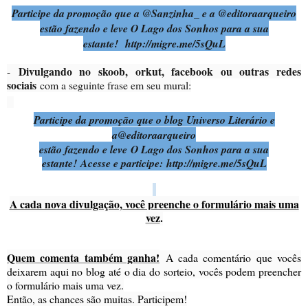
Participe da promoção que a @Sanzinha_ e a @editoraarqueiro
estão fazendo e leve O Lago dos Sonhos para a sua
estante! http://migre.me/5sQuL
Divulgando no skoob, orkut, facebook ou outras redes
-
sociais
com a seguinte frase em seu mural:
Participe da promoção que o blog Universo Literário e
a
@editoraarqueiro
estão fazendo e leve O Lago dos Sonhos para a sua
estante! Acesse e participe: http://migre.me/5sQuL
A cada nova divulgação, você preenche o formulário mais uma
vez
.
Quem comenta também ganha!
A cada comentário que vocês
deixarem aqui no blog até o dia do sorteio, vocês podem preencher
o formulário mais uma vez.
Então, as chances são muitas. Participem!