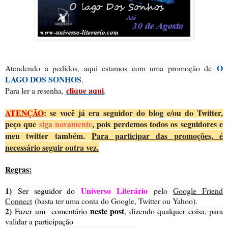
O
Atendendo a pedidos, aqui estamos com uma promoção de
LAGO DOS SONHOS
.
clique aqu
i
Para ler a resenha,
.
ATENÇÃO
: se você já era seguidor do blog e/ou do Twitter,
peço que
siga novamente
, pois perdemos todos os seguidores e
meu twitter também.
Para participar das promoções, é
necessário seguir outra vez.
Regras:
1)
Universo Literário
Ser seguidor do
pelo
Google Friend
Connect
(basta ter uma conta do Google, Twitter ou Yahoo).
2)
neste post
Fazer um comentário
, dizendo qualquer coisa, para
validar a participação