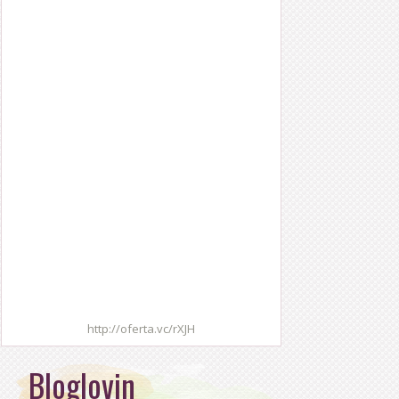
http://oferta.vc/rXJH
Bloglovin