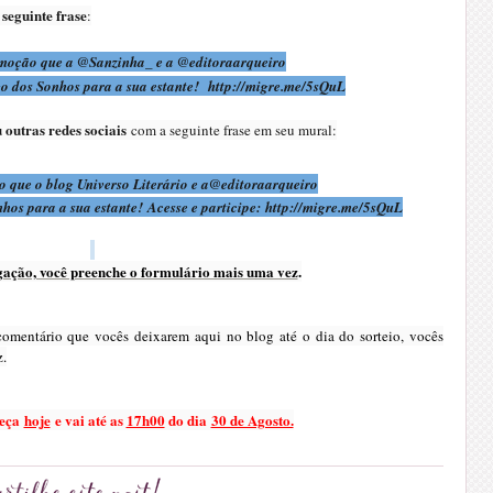
 seguinte frase
:
omoção que a @Sanzinha_ e a @editoraarqueiro
go dos Sonhos para a sua estante! http://migre.me/5sQuL
 outras redes sociais
com a seguinte frase em seu mural:
 que o blog Universo Literário e a
@editoraarqueiro
hos para a sua estante! Acesse e participe: http://migre.me/5sQuL
gação, você preenche o formulário mais uma vez
.
mentário que vocês deixarem aqui no blog até o dia do sorteio, vocês
z.
meça
hoje
e vai até as
17h00
do dia
30 de Agosto.