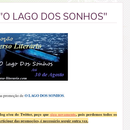
"O LAGO DOS SONHOS"
O LAGO DOS SONHOS
ma promoção de
.
blog e/ou do Twitter, peço que
siga novamente
, pois perdemos todos os
rticipar das promoções, é necessário seguir outra vez.