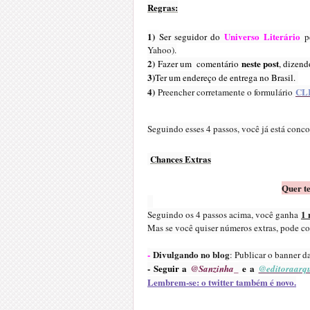
Regras:
1)
Universo Literário
Ser seguidor do
p
Yahoo).
2)
neste post
Fazer um comentário
, dizend
3)
Ter um endereço de entrega no Brasil.
4)
CL
Preencher corretamente o formulário
Seguindo esses 4 passos, você já está conco
Chances Extras
Quer t
1
Seguindo os 4 passos acima, você ganha
Mas se você quiser números extras, pode c
-
Divulgando no blog
: Publicar o banner 
- Seguir a
e a
@Sanzinha_
@editoraarqu
Lembrem-se: o twitter também é novo.