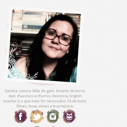
Sandra. Leitora. Mãe de gato. Amante de livros,
dias chuvosos e churros. Revisora, English
teacher e o que mais for necessário. Fã de bons
filmes, boas séries e boa música.