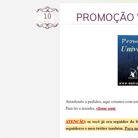
10
PROMOÇÃO 
AGO
Atendendo a pedidos, aqui estamos com u
clique aqu
i
Para ler a resenha,
.
ATENÇÃO
: se você já era seguidor do 
seguidores e meu twitter também.
Para pa