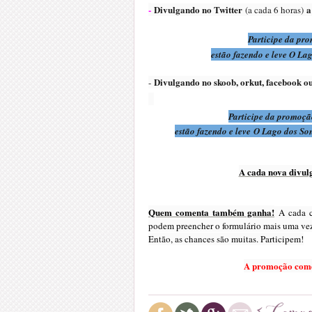
-
Divulgando no Twitter
a
(a cada 6 horas)
Participe da pr
estão fazendo e leve O La
Divulgando no skoob, orkut, facebook ou
-
Participe da promoção
estão fazendo e leve O Lago dos Son
A cada nova divul
Quem comenta também ganha!
A cada co
podem preencher o formulário mais uma ve
Então, as chances são muitas. Participem!
A promoção co