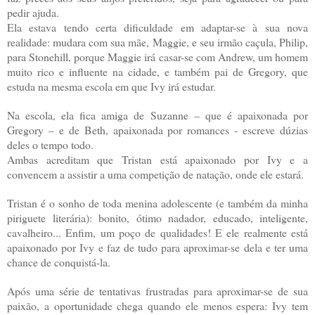
pedir ajuda.
Ela estava tendo certa dificuldade em adaptar-se à sua nova
realidade: mudara com sua mãe, Maggie, e seu irmão caçula, Philip,
para Stonehill, porque Maggie irá casar-se com Andrew, um homem
muito rico e influente na cidade, e também pai de Gregory, que
estuda na mesma escola em que Ivy irá estudar.
Na escola, ela fica amiga de Suzanne – que é apaixonada por
Gregory – e de Beth, apaixonada por romances - escreve dúzias
deles o tempo todo.
Ambas acreditam que Tristan está apaixonado por Ivy e a
convencem a assistir a uma competição de natação, onde ele estará.
Tristan é o sonho de toda menina adolescente (e também da minha
piriguete literária): bonito, ótimo nadador, educado, inteligente,
cavalheiro... Enfim, um poço de qualidades! E ele realmente está
apaixonado por Ivy e faz de tudo para aproximar-se dela e ter uma
chance de conquistá-la.
Após uma série de tentativas frustradas para aproximar-se de sua
paixão, a oportunidade chega quando ele menos espera: Ivy tem