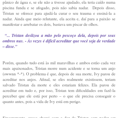
pânico de água e, se ele não a tivesse ajudado, ela teria caído numa
piscina funda e se afogado, pois não sabia nadar. Depois disso,
Tristan se oferece para ajudá-la curar o seu trauma e ensiná-la a
nadar. Ainda que meio relutante, ela aceita e, daí para a paixão se
manifestar e arrebatar os dois, bastava um piscar de olhos.
“... Tristan deslizou a mão pelo pescoço dela, depois por seus
ombros nus. - Às vezes é difícil acreditar que você seja de verdade
– disse.”
Porém, quando tudo está às mil maravilhas e ambos estão cada vez
mais apaixonados, Tristan morre num acidente e se torna um anjo
(owwnn *-*). O problema é que, depois de sua morte, Ivy parou de
acreditar nos anjos. Afinal, se eles realmente existissem, teriam
salvado Tristan da morte e eles estariam felizes. Ela parou de
acreditar em tudo e, por isso, Tristan tem dificuldades em fazê-la
perceber que ele está por perto – o que ele precisa conseguir o
quanto antes, pois a vida de Ivy está em perigo.
Sinceramente, quase chorei com a dor de Tristan sem poder ser