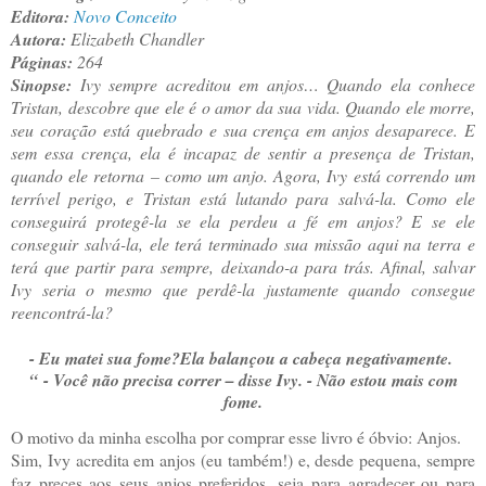
Editora:
Novo Conceito
Autora:
Elizabeth Chandler
Páginas:
264
Sinopse:
Ivy sempre acreditou em anjos… Quando ela conhece
Tristan, descobre que ele é o amor da sua vida. Quando ele morre,
seu coração está quebrado e sua crença em anjos desaparece. E
sem essa crença, ela é incapaz de sentir a presença de Tristan,
quando ele retorna – como um anjo. Agora, Ivy está correndo um
terrível perigo, e Tristan está lutando para salvá-la. Como ele
conseguirá protegê-la se ela perdeu a fé em anjos? E se ele
conseguir salvá-la, ele terá terminado sua missão aqui na terra e
terá que partir para sempre, deixando-a para trás. Afinal, salvar
Ivy seria o mesmo que perdê-la justamente quando consegue
reencontrá-la?
- Eu matei sua fome?
Ela balançou a cabeça negativamente.
“
- Você não precisa correr – disse Ivy. - Não estou mais com
fome.
O motivo da minha escolha por comprar esse livro é óbvio: Anjos.
Sim, Ivy acredita em anjos (eu também!) e, desde pequena, sempre
faz preces aos seus anjos preferidos, seja para agradecer ou para