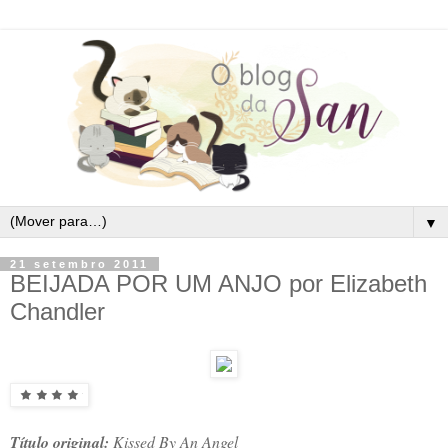
▼
21 setembro 2011
BEIJADA POR UM ANJO por Elizabeth
Chandler
Título original:
Kissed By An Angel