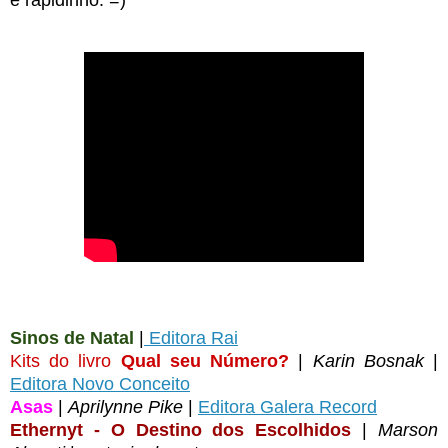
Sinos de Natal
|
Editora Rai
Kits do livro
Qual seu Número?
|
Karin Bosnak
|
Editora Novo Conceito
Asas
|
Aprilynne Pike
|
Editora Galera Record
Ethernyt
- O Destino dos Escolhidos
|
Marson