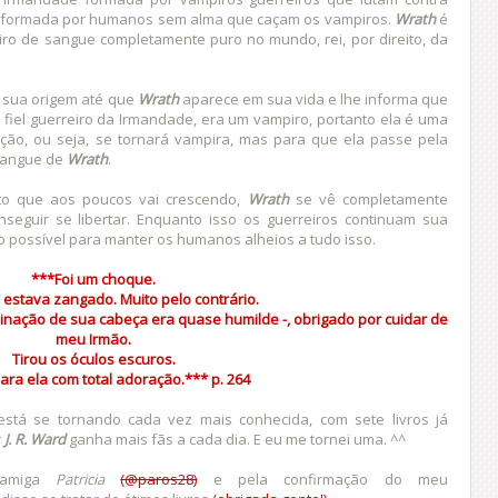
 formada por humanos sem alma que caçam os vampiros.
Wrath
é
iro de sangue completamente puro no mundo, rei, por direito, da
 sua origem até que
Wrath
aparece em sua vida e lhe informa que
 fiel guerreiro da Irmandade, era um vampiro, portanto ela é uma
ição, ou seja, se tornará vampira, mas para que ela passe pela
 sangue de
Wrath
.
to que aos poucos vai crescendo,
Wrath
se vê completamente
seguir se libertar. Enquanto isso os guerreiros continuam sua
 possível para manter os humanos alheios a tudo isso.
***Foi um choque.
estava zangado. Muito pelo contrário.
clinação de sua cabeça era quase humilde -, obrigado por cuidar de
meu Irmão.
Tirou os óculos escuros.
ara ela com total adoração.***
p. 264
stá se tornando cada vez mais conhecida, com sete livros já
r
J. R. Ward
ganha mais fãs a cada dia. E eu me tornei uma. ^^
 amiga
Patricia
(@paros28)
e pela confirmação do meu