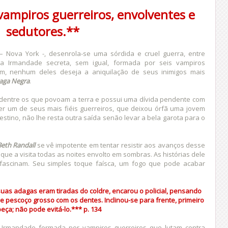
vampiros guerreiros, envolventes e
sedutores.**
– Nova York -, desenrola-se uma sórdida e cruel guerra, entre
a Irmandade secreta, sem igual, formada por seis vampiros
im, nenhum deles deseja a aniquilação de seus inimigos mais
aga Negra
.
 dentre os que povoam a terra e possui uma dívida pendente com
er um de seus mais fiéis guerreiros, que deixou órfã uma jovem
estino, não lhe resta outra saída senão levar a bela garota para o
eth Randall
se vê impotente em tentar resistir aos avanços desse
que a visita todas as noites envolto em sombras. As histórias dele
fascinam. Seu simples toque faísca, um fogo que pode acabar
uas adagas eram tiradas do coldre, encarou o policial, pensando
e pescoço grosso com os dentes. Inclinou-se para frente, primeiro
eça; não pode evitá-lo.***
p. 134
rmandade formada por vampiros guerreiros que lutam contra