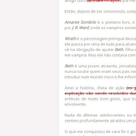
amigo
Guto
(@SnakeTnTaylor)
que me d
Então, depois de ser convencida, compr
Amante Sombrio
é o primeiro livro,
por
J. R. Ward
, onde os vampiros exist
Wrath
é o personagem principal desse l
ele passa por cima de tudo para alcan
vê na obrigação de ajudar
Beth
, filha
em vampira. Mas ele não contava com 
Beth
é uma jovem atraente, jornalist
nunca soube quem eram seus pais ver
introduz num mundo novo e lhe informa
Amei a história, cheia de ação
(os 
explicação vão sendo resolvidos du
eróticas de muito bom gosto, que t
envolvente.
Nada de dilemas adolescentes ou 
sentem profundamente atraídos um pe
O que me conquistou de cara foi o glo