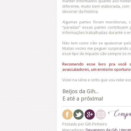
manter informados quanto aos nomes e
diferente, muito bem elaborada, com
decorrer da história.
Algumas partes foram monótonas,
“paradas” essas partes contribuem
informações trabalhadas durante o e
Não tem como não se apaixonar pel
Muitas vezes me peguei suspirando 
esse tipo de impacto são sempre os m
Recomendo esse livro pra você q
avassaladores, um erotismo oportuno 
Viciei na série e sinto que vou reler e
Beijos da Gih...
E até a próxima!
Postado por
Gih Pinheiro
Marcadores:
Devaneios da Gih
,
Litera