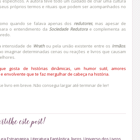
specíficos. A autora teve todo um cuidado de criar uma cultura
 seus próprios termos e rituais que podem ser acompanhados no
 como quando se falava apenas dos
redutores
, mas apesar de
 para o entendimento da
Sociedade Redutora
e complementa as
nredo.
a intensidade de
Wrath
ou pela união existente entre os
Irmãos
.
ao imaginar determinadas cenas ou reações e livros que causam
elhores.
ue gosta de histórias dinâmicas, um humor sutil, amores
e envolvente que te faz mergulhar de cabeça na história.
sse livro em breve. Não consegui largar até terminar de ler!
tura Estrangeira
,
Literatura Fantástica
,
livros
,
Universo dos Livros
,