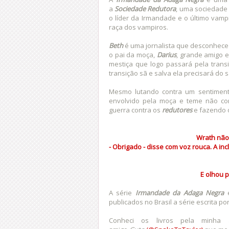
a
Sociedade Redutora
, uma sociedade
o líder da Irmandade e o último vamp
raça dos vampiros.
Beth
é uma jornalista que desconhece
o pai da moça,
Darius
, grande amigo e
mestiça que logo passará pela trans
transição sã e salva ela precisará do
Mesmo lutando contra um sentimen
envolvido pela moça e teme não con
guerra contra os
redutores
e fazendo o
Wrath não 
- Obrigado - disse com voz rouca. A in
E olhou p
A série
Irmandade da Adaga Negra
e
publicados no Brasil a série escrita po
Conheci os livros pela minha