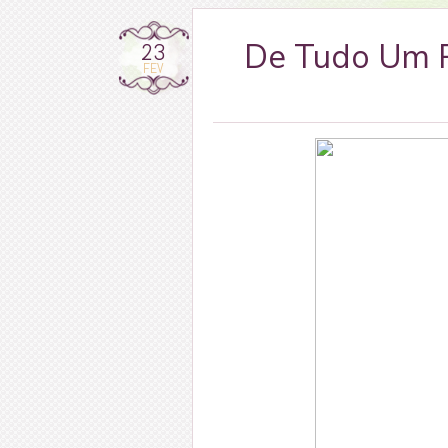
23
De Tudo Um P
FEV