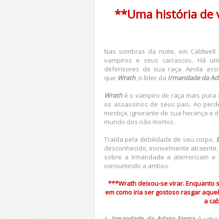
**Uma história de 
Nas sombras da noite, em Caldwell 
vampiros e seus carrascos. Há um
defensores de sua raça. Ainda ass
que
Wrath
, o líder da
Irmandade da Ad
Wrath
é o vampiro de raça mais pura
os assassinos de seus pais. Ao perd
mestiça, ignorante de sua herança e d
mundo dos não mortos.
Traída pela debilidade de seu corpo,
B
desconhecido, incrivelmente atraente, 
sobre a Irmandade a aterrorizam e 
consumindo a ambos.
***Wrath deixou-se virar. Enquanto s
em como iria ser gostoso rasgar aquel
a cab
A
Irmandade da Adaga Negra
é uma I