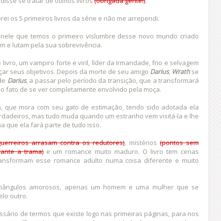
isse se tratar de ótimos livros
(obrigada gente!)
.
ei os 5 primeiros livros da série e não me arrependi.
 é nele que temos o primeiro vislumbre desse novo mundo criado
em e lutam pela sua sobrevivência.
ivro, um vampiro forte e viril, líder da Irmandade, frio e selvagem
çar seus objetivos. Depois da morte de seu amigo
Darius
,
Wrath
se
 de
Darius
, a passar pelo período da transição, que a transformará
o fato de se ver completamente envolvido pela moça.
a, que mora com seu gato de estimação, tendo sido adotada ela
dadeiros, mas tudo muda quando um estranho vem visitá-la e lhe
 que ela fará parte de tudo isso.
guerreiros arrasam contra os redutores)
, mistérios
(pontos sem
rante a trama)
e um romance muito maduro. O livro tem cenas
ransformam esse romance adulto numa coisa diferente e muito
triângulos amorosos, apenas um homem e uma mulher que se
lo outro.
ssário de termos que existe logo nas primeiras páginas, para nos