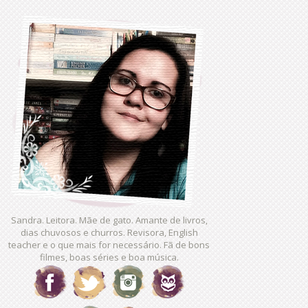
Sandra. Leitora. Mãe de gato. Amante de livros,
dias chuvosos e churros. Revisora, English
teacher e o que mais for necessário. Fã de bons
filmes, boas séries e boa música.