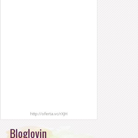
http://oferta.vc/rXJH
Bloglovin