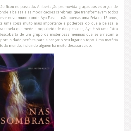
eição ficou no passado. A libertação promovida graças aos esforços de
 onde a beleza e as modificações cerebrais, que transformavam todos
Nesse novo mundo onde Aya Fuse — não apenas uma Feia de 15 anos,
ste uma coisa muito mais importante e poderosa do que a beleza: a
a tabela que mede a popularidade das pessoas, Aya é só uma Extra
 descoberta de um grupo de misteriosas meninas que se arriscam a
portunidade perfeita para alcançar o seu lugar no topo. Uma matéria
e todo mundo, incluindo alguém há muito desaparecido.