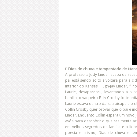
E
Dias de chuva e tempestade
de Nanc
A professora Jody Linder acaba de rece
pai está sendo solto e voltará para a c
interior do Kansas. Hugh-Jay Linder, fi
Laurie, desapareceu, levantando a su
família, o vaqueiro Billy Crosby foi im
Laurie estava dentro da sua picape e o 
Collin Crosby quer provar que o pai é in
Linder. Enquanto Collin espera um novo ju
avós para descobrir o que realmente aco
em velhos segredos de família e a lid
poesia e lirismo, Dias de chuva e t