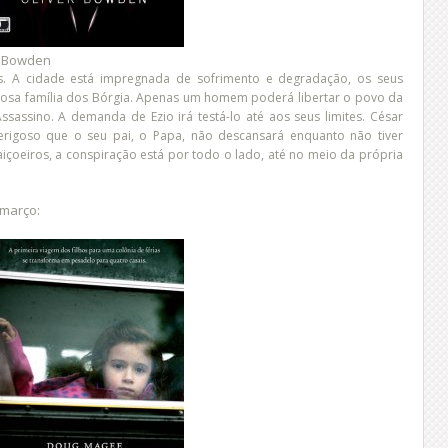
r Bowden
s. A cidade está impregnada de sofrimento e degradação, os seus
osa família dos Bórgia. Apenas um homem poderá libertar o povo da
Assassino. A demanda de Ezio irá testá-lo até aos seus limites. César
igoso que o seu pai, o Papa, não descansará enquanto não tiver
aiçoeiros, a conspiração está por todo o lado, até no meio da própria
 março: