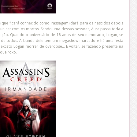
 (que ficará conhecido como Passagem) dará para os nascidos depois
municar com os mortos. Sendo uma dessas pessoas, Aura passa toda a
dição. Quando o aniversário de 18 anos de seu namorado, Logan, se
r de todos. A banda dele tem um megashow marcado e há uma festa
 exceto Logan morrer de overdose... E voltar, se fazendo presente na
 que roxo.