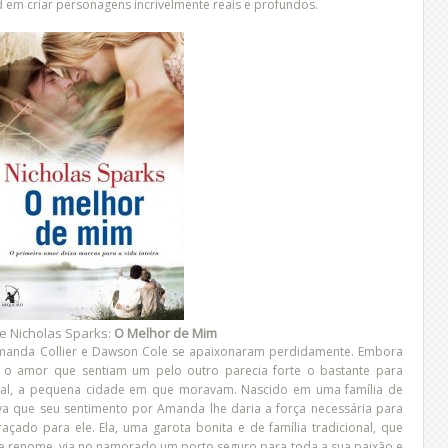
 em criar personagens incrivelmente reais e profundos.
e Nicholas Sparks:
O Melhor de Mim
Amanda Collier e Dawson Cole se apaixonaram perdidamente. Embora
 o amor que sentiam um pelo outro parecia forte o bastante para
ntal, a pequena cidade em que moravam. Nascido em uma família de
ava que seu sentimento por Amanda lhe daria a força necessária para
açado para ele. Ela, uma garota bonita e de família tradicional, que
e renome, via no namorado um porto seguro para toda a sua paixão e