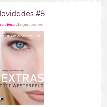
ovidades #8
lera Record
lançou esse mês: