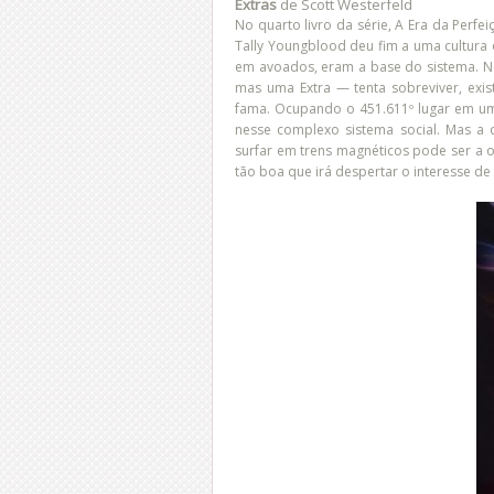
Extras
de Scott Westerfeld
No quarto livro da série, A Era da Perf
Tally Youngblood deu fim a uma cultura
em avoados, eram a base do sistema. 
mas uma Extra — tenta sobreviver, exi
fama. Ocupando o 451.611º lugar em um
nesse complexo sistema social. Mas a
surfar em trens magnéticos pode ser a o
tão boa que irá despertar o interesse d