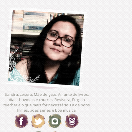
Sandra. Leitora. Mãe de gato. Amante de livros,
dias chuvosos e churros. Revisora, English
teacher e o que mais for necessário. Fã de bons
filmes, boas séries e boa música.