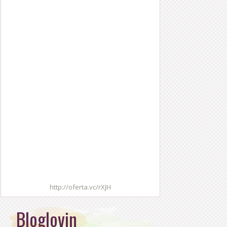
http://oferta.vc/rXJH
Bloglovin