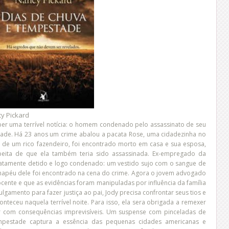
y Pickard
ber uma terrível notícia: o homem condenado pelo assassinato de seu
idade. Há 23 anos um crime abalou a pacata Rose, uma cidadezinha no
lho de um rico fazendeiro, foi encontrado morto em casa e sua esposa,
speita de que ela também teria sido assassinada. Ex-empregado da
ediatamente detido e logo condenado: um vestido sujo com o sangue de
chapéu dele foi encontrado na cena do crime. Agora o jovem advogado
ocente e que as evidências foram manipuladas por influência da família
lgamento para fazer justiça ao pai, Jody precisa confrontar seus tios e
nteceu naquela terrível noite. Para isso, ela sera obrigada a remexer
ar com consequências imprevisíveis. Um suspense com pinceladas de
empestade captura a essência das pequenas cidades americanas e