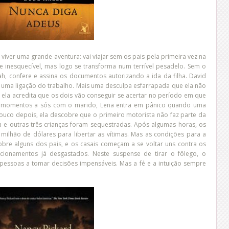
viver uma grande aventura: vai viajar sem os pais pela primeira vez na
z e inesquecível, mas logo se transforma num terrível pesadelo. Sem o
h, confere e assina os documentos autorizando a ida da filha. David
 uma ligação do trabalho. Mais uma desculpa esfarrapada que ela não
 ela acredita que os dois vão conseguir se acertar no período em que
os momentos a sós com o marido, Lena entra em pânico quando uma
ouco depois, ela descobre que o primeiro motorista não faz parte da
 e outras três crianças foram sequestradas. Após algumas horas, os
milhão de dólares para libertar as vítimas. Mas as condições para a
obre alguns dos pais, e os casais começam a se voltar uns contra os
cionamentos já desgastados. Neste suspense de tirar o fôlego, o
pessoas a tomar decisões impensáveis. Mas a fé e a intuição sempre