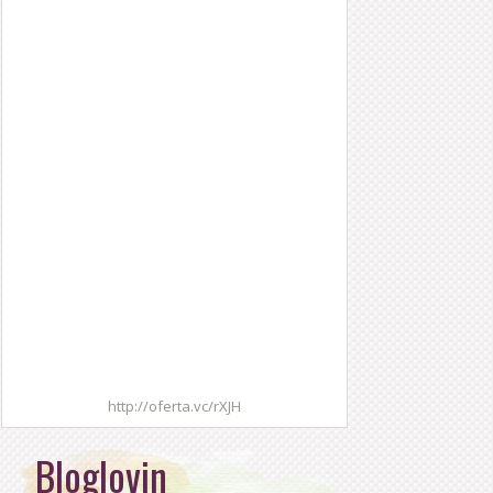
http://oferta.vc/rXJH
Bloglovin