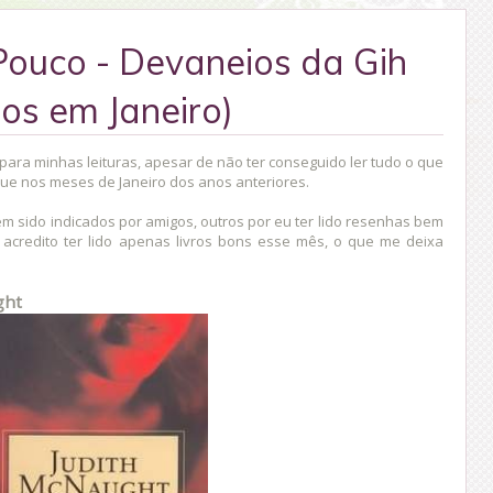
ouco - Devaneios da Gih
dos em Janeiro)
ara minhas leituras, apesar de não ter conseguido ler tudo o que
que nos meses de Janeiro dos anos anteriores.
rem sido indicados por amigos, outros por eu ter lido resenhas bem
, acredito ter lido apenas livros bons esse mês, o que me deixa
ght