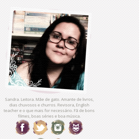
Sandra. Leitora. Mãe de gato. Amante de livros,
dias chuvosos e churros. Revisora, English
teacher e o que mais for necessário. Fã de bons
filmes, boas séries e boa música.