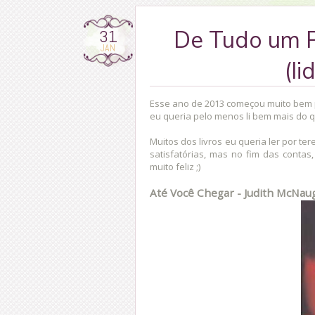
31
De Tudo um P
JAN
(li
Esse ano de 2013 começou muito bem p
eu queria pelo menos li bem mais do 
Muitos dos livros eu queria ler por te
satisfatórias, mas no fim das contas
muito feliz ;)
Até Você Chegar - Judith McNau