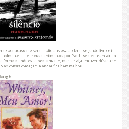
nte por acaso me senti muito ansiosa ao ler o segundo livro e ter
 finalmente o li e meus sentimentos por Patch se tornaram ainda
de forma monótona e bem irritante, mas se alguém tiver dúvida se
do as coisas começam a andar fica bem melhor!
Naught