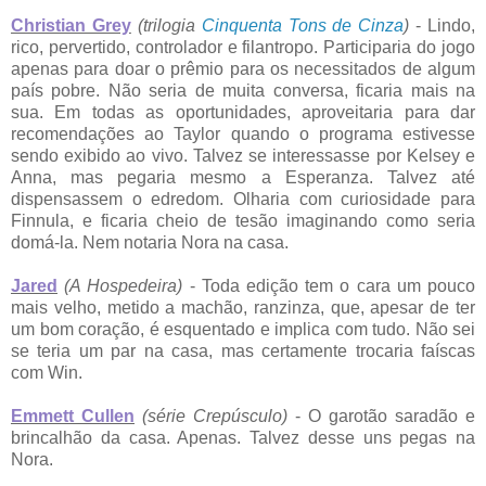
Christian Grey
(trilogia
Cinquenta Tons de Cinza
)
- Lindo,
rico, pervertido, controlador e filantropo. Participaria do jogo
apenas para doar o prêmio para os necessitados de algum
país pobre. Não seria de muita conversa, ficaria mais na
sua. Em todas as oportunidades, aproveitaria para dar
recomendações ao Taylor quando o programa estivesse
sendo exibido ao vivo. Talvez se interessasse por Kelsey e
Anna, mas pegaria mesmo a Esperanza. Talvez até
dispensassem o edredom. Olharia com curiosidade para
Finnula, e ficaria cheio de tesão imaginando como seria
domá-la. Nem notaria Nora na casa.
Jared
(A Hospedeira)
- Toda edição tem o cara um pouco
mais velho, metido a machão, ranzinza, que, apesar de ter
um bom coração, é esquentado e implica com tudo. Não sei
se teria um par na casa, mas certamente trocaria faíscas
com Win.
Emmett Cullen
(série Crepúsculo)
- O garotão saradão e
brincalhão da casa. Apenas. Talvez desse uns pegas na
Nora.