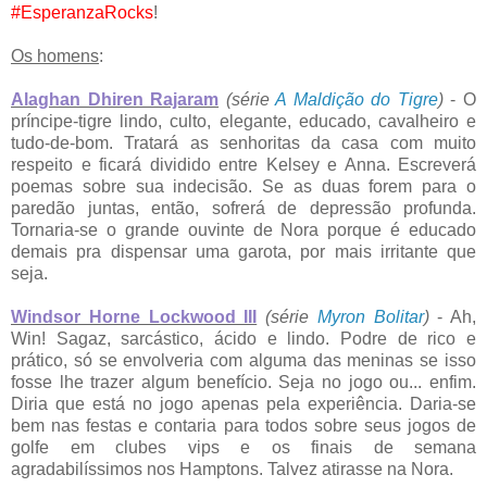
#EsperanzaRocks
!
Os homens
:
Alaghan Dhiren Rajaram
(série
A Maldição do Tigre
)
- O
príncipe-tigre lindo, culto, elegante, educado, cavalheiro e
tudo-de-bom. Tratará as senhoritas da casa com muito
respeito e ficará dividido entre Kelsey e Anna. Escreverá
poemas sobre sua indecisão. Se as duas forem para o
paredão juntas, então, sofrerá de depressão profunda.
Tornaria-se o grande ouvinte de Nora porque é educado
demais pra dispensar uma garota, por mais irritante que
seja.
Windsor Horne Lockwood III
(série
Myron Bolitar
)
- Ah,
Win! Sagaz, sarcástico, ácido e lindo. Podre de rico e
prático, só se envolveria com alguma das meninas se isso
fosse lhe trazer algum benefício. Seja no jogo ou... enfim.
Diria que está no jogo apenas pela experiência. Daria-se
bem nas festas e contaria para todos sobre seus jogos de
golfe em clubes vips e os finais de semana
agradabilíssimos nos Hamptons. Talvez atirasse na Nora.