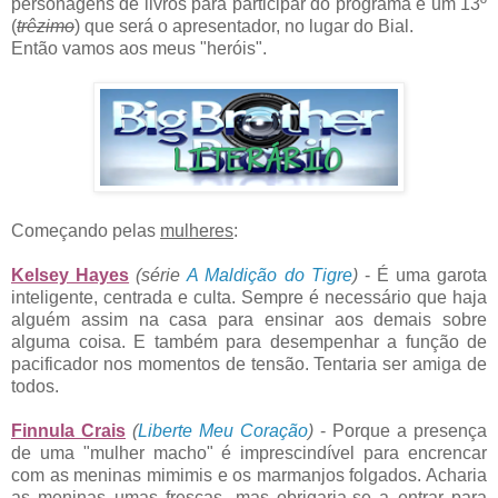
personagens de livros para participar do programa e um 13º
(
trêzimo
) que será o apresentador, no lugar do Bial.
Então vamos aos meus "heróis".
Começando pelas
mulheres
:
Kelsey Hayes
(série
A Maldição do Tigre
)
- É uma garota
inteligente, centrada e culta. Sempre é necessário que haja
alguém assim na casa para ensinar aos demais sobre
alguma coisa. E também para desempenhar a função de
pacificador nos momentos de tensão. Tentaria ser amiga de
todos.
Finnula Crais
(
Liberte Meu Coração
)
- Porque a presença
de uma "mulher macho" é imprescindível para encrencar
com as meninas mimimis e os marmanjos folgados. Acharia
as meninas umas frescas, mas obrigaria-se a entrar para