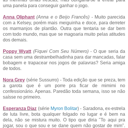
uma panela para conseguir ganhar o jogo.
Anna Oliphant
(Anna e o Beijo Francês)
- Muito parecida
com a Kelsey, porém mais meiguinha e doce, para derreter
os marmanjos de plantão. Outra que tentaria se dar bem
com todo mundo, mas que se magoaria muito pelas atitudes
dos demais.
Poppy Wyatt
(Fiquei Com Seu Número)
- O que seria da
casa sem uma destrambelhadinha para dar mancadas, falar
bobagem e trapacear nos jogos de palavras? Seria amiga
de todos.
Nora Grey
(série Sussurro) - Toda edição que se preza, tem
a garota que é um porre pra ficar de mimimi no
confessionário. Apenas. Paredão toda semana, isso se não
saísse no primeiro.
Esperanza Diaz
(série
Myron Bolitar
) - Saradona, ex-estrela
de luta livre, bota qualquer folgado no lugar e é bem na
dela, não se mistura muito. O tipo que diria "To aqui pra
jogar, sou o que sou e se dane quem não gostar de mim".