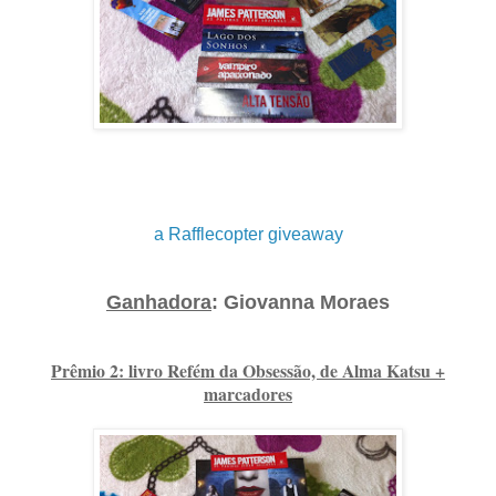
a Rafflecopter giveaway
Ganhadora
: Giovanna Moraes
Prêmio 2: livro Refém da Obsessão, de Alma Katsu +
marcadores