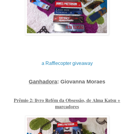
a Rafflecopter giveaway
Ganhadora
: Giovanna Moraes
Prêmio 2: livro Refém da Obsessão, de Alma Katsu +
marcadores