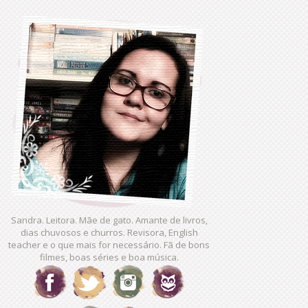
Sandra. Leitora. Mãe de gato. Amante de livros,
dias chuvosos e churros. Revisora, English
teacher e o que mais for necessário. Fã de bons
filmes, boas séries e boa música.