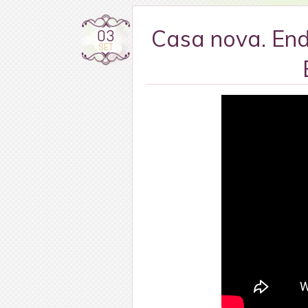
03
Casa nova. En
SET