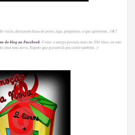
e vocês, deixarem dicas de posts, tags, perguntas, o que quiserem... Ok?
na do blog no Facebook
. Como a antiga possuía mais de 200 likes, eu não
e criar uma nova. Espero que passem lá pra curtir também. :)