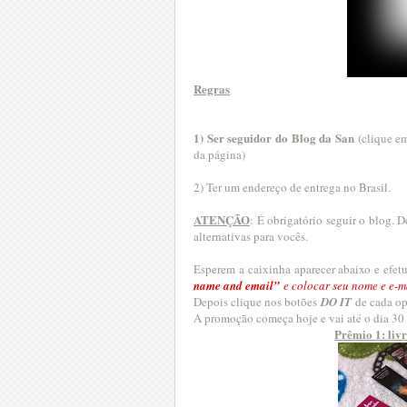
Regras
1) Ser seguidor do Blog da San
(clique e
da página)
2) Ter um endereço de entrega no Brasil.
ATENÇÃO
: É obrigatório seguir o blog. 
alternativas para vocês.
Esperem a caixinha aparecer abaixo e efet
name and email”
e colocar seu nome e e-m
Depois clique nos botões
DO IT
de cada op
A promoção começa hoje e vai até o dia 30
Prêmio 1: liv