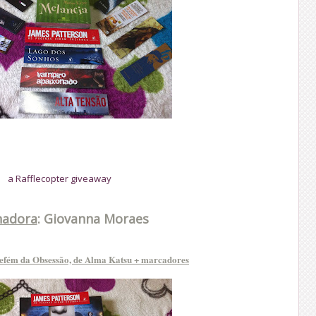
a Rafflecopter giveaway
adora
: Giovanna Moraes
Refém da Obsessão, de Alma Katsu + marcadores