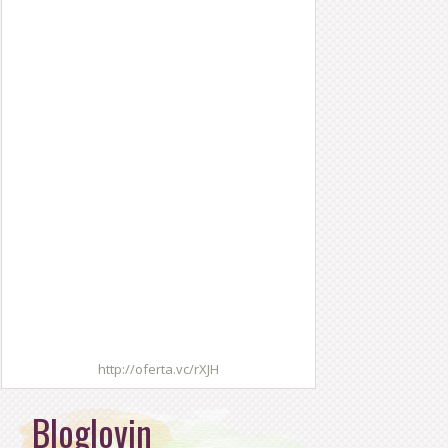
http://oferta.vc/rXJH
Bloglovin