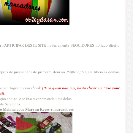
m
PARTICIPAR DESTE SITE
na ferramenta
SEGUIDORES
no lado direito
Depois de preencher este primeiro item no
Rafflecopter
, ele libera as demais
ue seu login no
Facebook
(Para quem não tem, basta clicar em
“use your
ail)
.
ção abaixo, e se inscrever em cada uma delas.
 de Setembro.
ro Melancia, de Maryan Keyes + marcadores