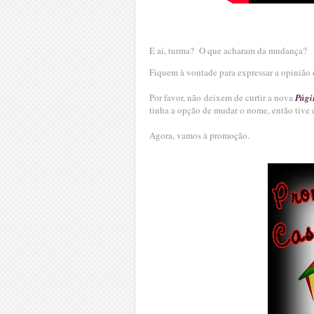
E aí, turma?
O que acharam da mudança?
Fiquem à vontade para expressar a opinião d
Por favor, não deixem de curtir a nova
Pági
tinha a opção de mudar o nome, então tive d
Agora, vamos à promoção.