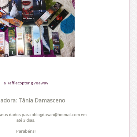
a Rafflecopter giveaway
adora
: Tânia Damasceno
 seus dados para oblogdasan@hotmail.com em
até 3 dias.
Parabéns!