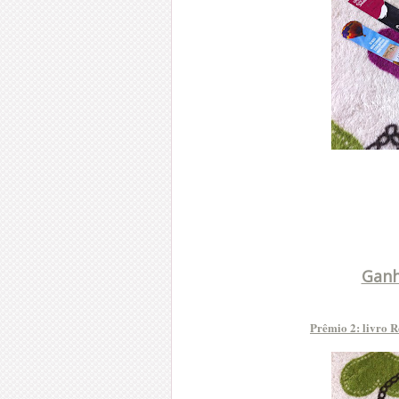
Ganh
Prêmio 2: livro 