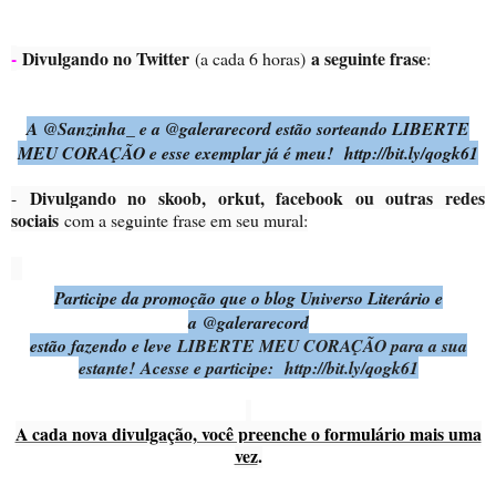
-
Divulgando no Twitter
a seguinte frase
(a cada 6 horas)
:
A @Sanzinha_ e a @galerarecord estão sorteando LIBERTE
MEU CORAÇÃO e esse exemplar já é meu! http://bit.ly/qogk61
Divulgando no skoob, orkut, facebook ou outras redes
-
sociais
com a seguinte frase em seu mural:
Participe da promoção que o blog Universo Literário e
a
@galerarecord
estão fazendo e leve
LIBERTE MEU CORAÇÃO para a sua
estante! Acesse e participe: http://bit.ly/qogk61
A cada nova divulgação, você preenche o formulário mais uma
vez
.