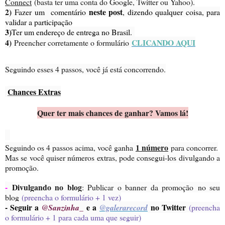
Connect
(basta ter uma conta do Google, Twitter ou Yahoo).
2)
neste post
Fazer um comentário
, dizendo qualquer coisa, para
validar a participação
3)
Ter um endereço de entrega no Brasil.
4)
CLICANDO AQUI
Preencher corretamente o formulário
Seguindo esses 4 passos, você já está concorrendo.
Chances Extras
Quer ter mais chances de ganhar? Vamos lá!
1 número
Seguindo os 4 passos acima, você ganha
para concorrer.
Mas se você quiser números extras, pode consegui-los divulgando a
promoção.
-
Divulgando no blog
: Publicar o banner da promoção no seu
blog
(preencha o formulário + 1 vez)
- Seguir a
e a
no Twitter
@Sanzinha_
@galerarecord
(preencha
o formulário + 1 para cada uma que seguir)