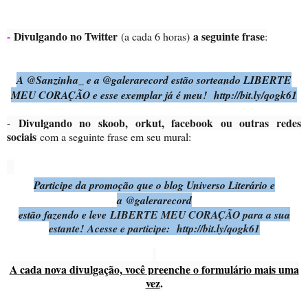
-
Divulgando no Twitter
a seguinte frase
(a cada 6 horas)
:
A @Sanzinha_ e a @galerarecord estão sorteando LIBERTE
MEU CORAÇÃO e esse exemplar já é meu! http://bit.ly/qogk61
Divulgando no skoob, orkut, facebook ou outras redes
-
sociais
com a seguinte frase em seu mural:
Participe da promoção que o blog Universo Literário e
a
@galerarecord
estão fazendo e leve
LIBERTE MEU CORAÇÃO para a sua
estante! Acesse e participe: http://bit.ly/qogk61
A cada nova divulgação, você preenche o formulário mais uma
vez
.