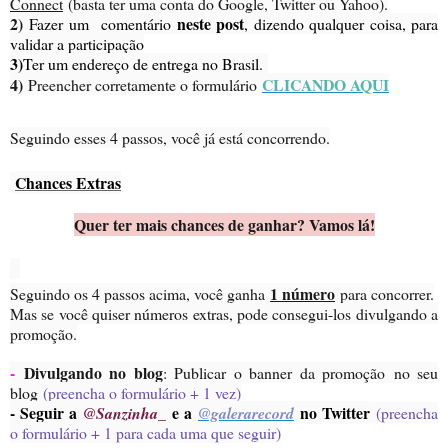
Connect
(basta ter uma conta do Google, Twitter ou Yahoo).
2)
neste post
Fazer um comentário
, dizendo qualquer coisa, para
validar a participação
3)
Ter um endereço de entrega no Brasil.
4)
CLICANDO AQUI
Preencher corretamente o formulário
Seguindo esses 4 passos, você já está concorrendo.
Chances Extras
Quer ter mais chances de ganhar? Vamos lá!
1 número
Seguindo os 4 passos acima, você ganha
para concorrer.
Mas se você quiser números extras, pode consegui-los divulgando a
promoção.
-
Divulgando no blog
: Publicar o banner da promoção no seu
blog
(preencha o formulário + 1 vez)
- Seguir a
e a
no Twitter
@Sanzinha_
@galerarecord
(preencha
o formulário + 1 para cada uma que seguir)