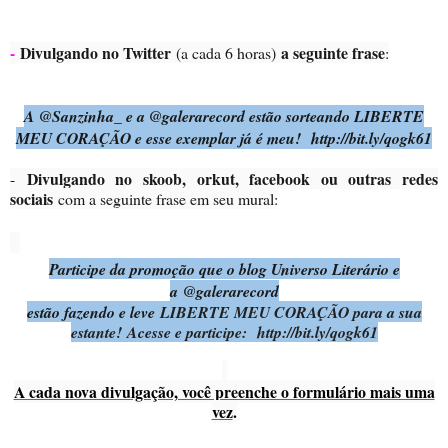
-
Divulgando no Twitter
a seguinte frase
(a cada 6 horas)
:
A @Sanzinha_ e a @galerarecord estão sorteando LIBERTE
MEU CORAÇÃO e esse exemplar já é meu! http://bit.ly/qogk61
Divulgando no skoob, orkut, facebook ou outras redes
-
sociais
com a seguinte frase em seu mural:
Participe da promoção que o blog Universo Literário e
a
@galerarecord
estão fazendo e leve
LIBERTE MEU CORAÇÃO para a sua
estante! Acesse e participe: http://bit.ly/qogk61
A cada nova divulgação, você preenche o formulário mais uma
vez
.