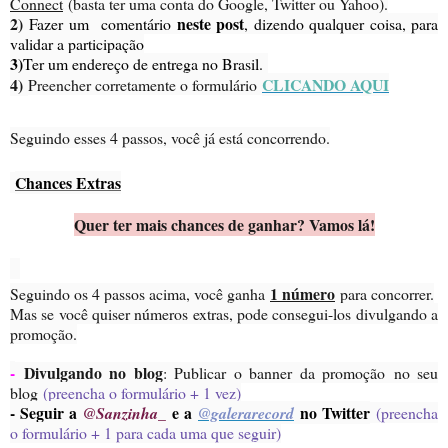
Connect
(basta ter uma conta do Google, Twitter ou Yahoo).
2)
neste post
Fazer um comentário
, dizendo qualquer coisa, para
validar a participação
3)
Ter um endereço de entrega no Brasil.
4)
CLICANDO AQUI
Preencher corretamente o formulário
Seguindo esses 4 passos, você já está concorrendo.
Chances Extras
Quer ter mais chances de ganhar? Vamos lá!
1 número
Seguindo os 4 passos acima, você ganha
para concorrer.
Mas se você quiser números extras, pode consegui-los divulgando a
promoção.
-
Divulgando no blog
: Publicar o banner da promoção no seu
blog
(preencha o formulário + 1 vez)
- Seguir a
e a
no Twitter
@Sanzinha_
@galerarecord
(preencha
o formulário + 1 para cada uma que seguir)