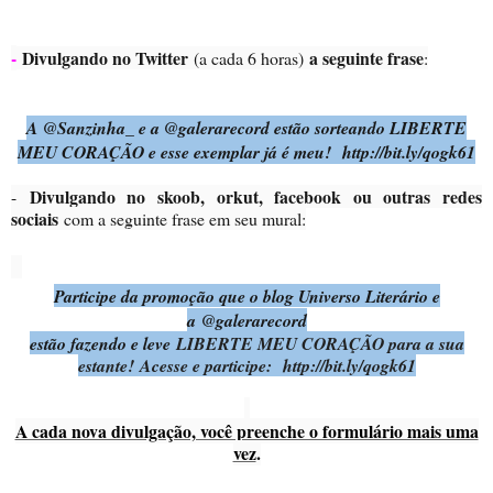
-
Divulgando no Twitter
a seguinte frase
(a cada 6 horas)
:
A @Sanzinha_ e a @galerarecord estão sorteando LIBERTE
MEU CORAÇÃO e esse exemplar já é meu! http://bit.ly/qogk61
Divulgando no skoob, orkut, facebook ou outras redes
-
sociais
com a seguinte frase em seu mural:
Participe da promoção que o blog Universo Literário e
a
@galerarecord
estão fazendo e leve
LIBERTE MEU CORAÇÃO para a sua
estante! Acesse e participe: http://bit.ly/qogk61
A cada nova divulgação, você preenche o formulário mais uma
vez
.