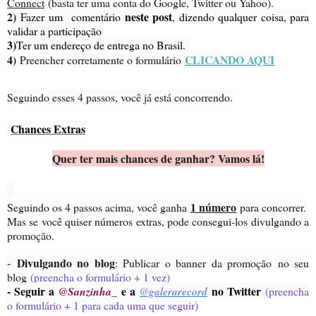
Connect
(basta ter uma conta do Google, Twitter ou Yahoo).
2)
neste post
Fazer um comentário
, dizendo qualquer coisa, para
validar a participação
3)
Ter um endereço de entrega no Brasil.
4)
CLICANDO AQUI
Preencher corretamente o formulário
Seguindo esses 4 passos, você já está concorrendo.
Chances Extras
Quer ter mais chances de ganhar? Vamos lá!
1 número
Seguindo os 4 passos acima, você ganha
para concorrer.
Mas se você quiser números extras, pode consegui-los divulgando a
promoção.
-
Divulgando no blog
: Publicar o banner da promoção no seu
blog
(preencha o formulário + 1 vez)
- Seguir a
e a
no Twitter
@Sanzinha_
@galerarecord
(preencha
o formulário + 1 para cada uma que seguir)