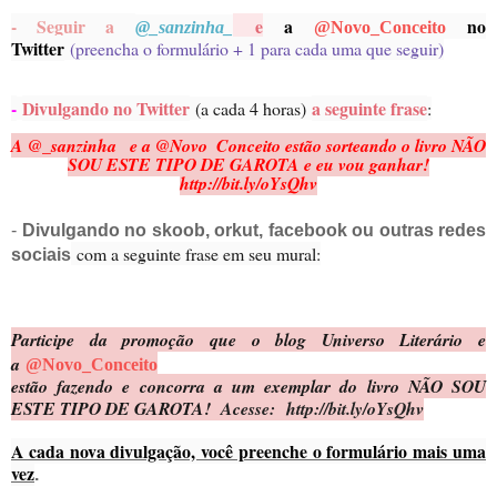
- Seguir a
e
a
no
@_sanzinha_
@Novo_Conceito
Twitter
(preencha o formulário + 1 para cada uma que seguir)
-
Divulgando no Twitter
a seguinte frase
(a cada 4 horas)
:
A @_sanzinha_ e a @Novo_Conceito estão sorteando o livro NÃO
SOU ESTE TIPO DE GAROTA e eu vou ganhar!
http://bit.ly/oYsQhv
-
Divulgando no skoob, orkut, facebook ou outras redes
com a seguinte frase em seu mural:
sociais
Participe da promoção que o blog Universo Literário e
a
@Novo_Conceito
estão fazendo e concorra a um exemplar do livro NÃO SOU
ESTE TIPO DE GAROTA!
Acesse: http://bit.ly/oYsQhv
A cada nova divulgação, você preenche o formulário mais uma
vez
.