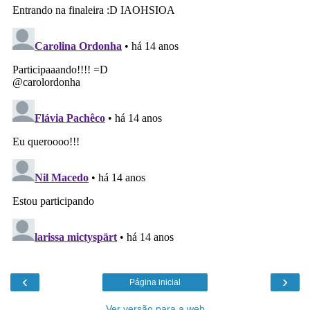
‹
›
Página inicial
Ver versão para a web