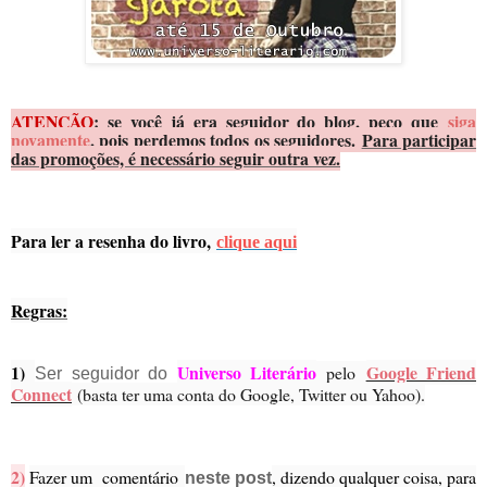
ATENÇÃO
: se você já era seguidor do blog, peço que
siga
novamente
, pois perdemos todos os seguidores.
Para participar
das promoções, é necessário seguir outra vez.
Para ler a resenha do livro,
clique aqui
Regras:
1)
Universo Literário
Google Friend
pelo
Ser seguidor do
Connect
(basta ter uma conta do Google, Twitter ou Yahoo).
2)
Fazer um comentário
, dizendo qualquer coisa, para
neste post