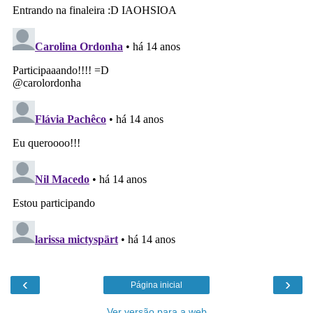
‹
›
Página inicial
Ver versão para a web