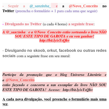
- Seguir a
e
a
no
@_sanzinha_
@Novo_Conceito
Twitter
(preencha o formulário + 1 para cada uma que seguir)
-
Divulgando no Twitter
a seguinte frase
(a cada 4 horas)
:
A @_sanzinha_ e a @Novo_Conceito estão sorteando o livro NÃO
SOU ESTE TIPO DE GAROTA e eu vou ganhar!
http://bit.ly/oYsQhv
-
Divulgando no skoob, orkut, facebook ou outras redes
com a seguinte frase em seu mural:
sociais
Participe da promoção que o blog Universo Literário e
a
@Novo_Conceito
estão fazendo e concorra a um exemplar do livro NÃO SOU
ESTE TIPO DE GAROTA!
Acesse: http://bit.ly/oYsQhv
A cada nova divulgação, você preenche o formulário mais uma
vez
.