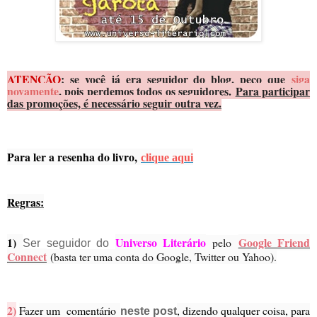
ATENÇÃO
: se você já era seguidor do blog, peço que
siga
novamente
, pois perdemos todos os seguidores.
Para participar
das promoções, é necessário seguir outra vez.
Para ler a resenha do livro,
clique aqui
Regras:
1)
Universo Literário
Google Friend
pelo
Ser seguidor do
Connect
(basta ter uma conta do Google, Twitter ou Yahoo).
2)
Fazer um comentário
, dizendo qualquer coisa, para
neste post