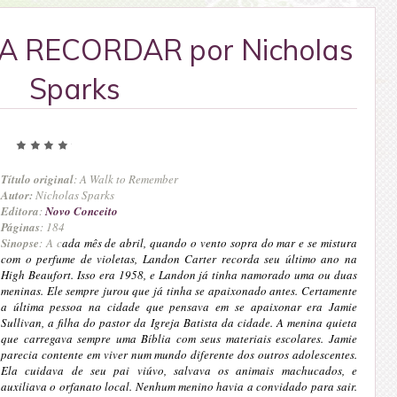
 RECORDAR por Nicholas
Sparks
Título original
: A Walk to Remember
Autor:
Nicholas Sparks
Editora
:
Novo Conceito
Páginas
: 184
Sinopse
: A c
ada mês de abril, quando o vento sopra do mar e se mistura
com o perfume de violetas, Landon Carter recorda seu último ano na
High Beaufort. Isso era 1958, e Landon já tinha namorado uma ou duas
meninas. Ele sempre jurou que já tinha se apaixonado antes. Certamente
a última pessoa na cidade que pensava em se apaixonar era Jamie
Sullivan, a filha do pastor da Igreja Batista da cidade. A menina quieta
que carregava sempre uma Bíblia com seus materiais escolares. Jamie
parecia contente em viver num mundo diferente dos outros adolescentes.
Ela cuidava de seu pai viúvo, salvava os animais machucados, e
auxiliava o orfanato local. Nenhum menino havia a convidado para sair.