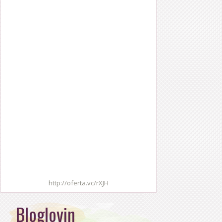
http://oferta.vc/rXJH
Bloglovin