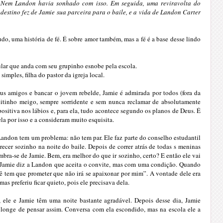
Nem Landon havia sonhado com isso. Em seguida, uma reviravolta do
destino fez de Jamie sua parceira para o baile, e a vida de Landon Carter
tudo, uma história de fé. É sobre amor também, mas a fé é a base desse lindo
ular que anda com seu grupinho esnobe pela escola.
simples, filha do pastor da igreja local.
s amigos e bancar o jovem rebelde, Jamie é admirada por todos (fora da
eitinho meigo, sempre sorridente e sem nunca reclamar de absolutamente
ositiva nos lábios e, para ela, tudo acontece segundo os planos de Deus. É
 por isso e a consideram muito esquisita.
Landon tem um problema: não tem par. Ele faz parte do conselho estudantil
recer sozinho na noite do baile. Depois de correr atrás de todas s meninas
bra-se de Jamie. Bem, era melhor do que ir sozinho, certo? E então ele vai
i, Jamie diz a Landon que aceita o convite, mas com uma condição. Quando
cê tem que prometer que não irá se apaixonar por mim”. A vontade dele era
 mas preferiu ficar quieto, pois ele precisava dela.
, ele e Jamie têm uma noite bastante agradável. Depois desse dia, Jamie
 longe de pensar assim. Conversa com ela escondido, mas na escola ele a