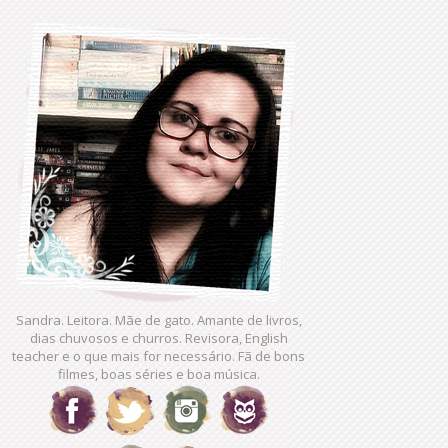
Sandra. Leitora. Mãe de gato. Amante de livros,
dias chuvosos e churros. Revisora, English
teacher e o que mais for necessário. Fã de bons
filmes, boas séries e boa música.