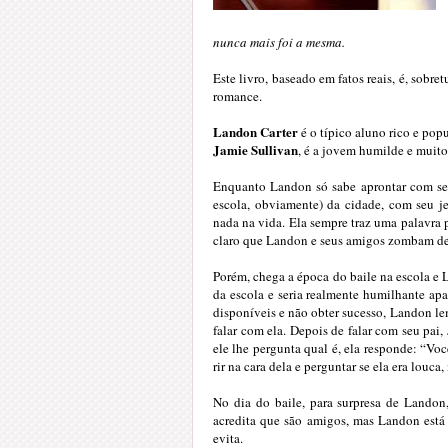
nunca mais foi a mesma.
Este livro, baseado em fatos reais, é, sobre
romance.
Landon Carter
é o típico aluno rico e pop
Jamie Sullivan
, é a jovem humilde e muito 
Enquanto Landon só sabe aprontar com seu
escola, obviamente) da cidade, com seu j
nada na vida. Ela sempre traz uma palavra p
claro que Landon e seus amigos zombam dela
Porém, chega a época do baile na escola e 
da escola e seria realmente humilhante apa
disponíveis e não obter sucesso, Landon lem
falar com ela. Depois de falar com seu pa
ele lhe pergunta qual é, ela responde: “Vo
rir na cara dela e perguntar se ela era louca,
No dia do baile, para surpresa de Landon
acredita que são amigos, mas Landon está
evita.