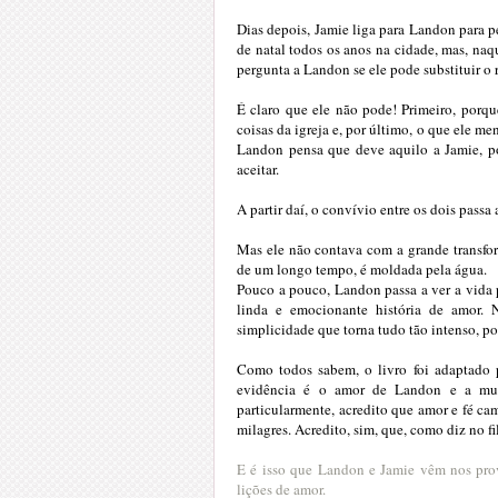
Dias depois, Jamie liga para Landon para p
de natal todos os anos na cidade, mas, naq
pergunta a Landon se ele pode substituir o 
É claro que ele não pode! Primeiro, porqu
coisas da igreja e, por último, o que ele me
Landon pensa que deve aquilo a Jamie, por
aceitar.
A partir daí, o convívio entre os dois passa
Mas ele não contava com a grande transfor
de um longo tempo, é moldada pela água.
Pouco a pouco, Landon passa a ver a vida 
linda e emocionante história de amor. 
simplicidade que torna tudo tão intenso, po
Como todos sabem, o livro foi adaptado p
evidência é o amor de Landon e a muda
particularmente, acredito que amor e fé c
milagres. Acredito, sim, que, como diz no fi
E é isso que Landon e Jamie vêm nos prov
lições de amor.