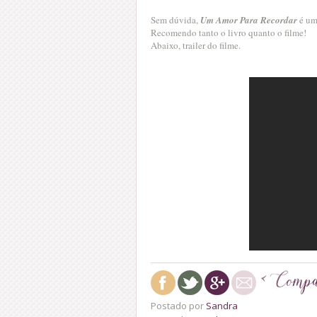
Sem dúvida,
Um Amor Para Recordar
é uma
Recomendo tanto o livro quanto o filme!
Abaixo, trailer do filme.
Postado por
Sandra