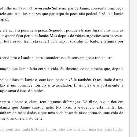
reverendo Sullivan
edir-lhe um favor. O
, pai de Jamie, apresenta uma peça
uele ano, um dos rapazes que participa da peça não poderá fazê-lo e Jamie
rapaz.
e ele acha a peça sem graça. Segundo, porque ele não liga muito para as
nos quer é ficar perto de Jamie. Mas depois de várias sugestões sem sucesso,
 tê-la usado (sem ela saber) para não ir sozinho ao baile, e termina por
 a ser diário e Landon tenta esconder isso de seus amigos a todo custo.
mação que Jamie faria em sua vida. Sutilmente, como a rocha que, depois
pelos olhos de Jamie e, com isso, passa a vê-la também. O resultado é uma
Não é um romance tórrido e avassalador. É simples e é justamente a
rque amar é isso, é simples.
ara o cinema e, claro, tem algumas diferenças. No filme, o que fica em
nça que Jamie causou nele. No livro, a evidência está na fé. Eu,
aminham de mãos dadas e que uma vida baseada nisso torna-se uma vida de
lme, o amor é um ato de fé.
ar com sua linda história. Juntos, eles nos ensinam uma das mais lindas