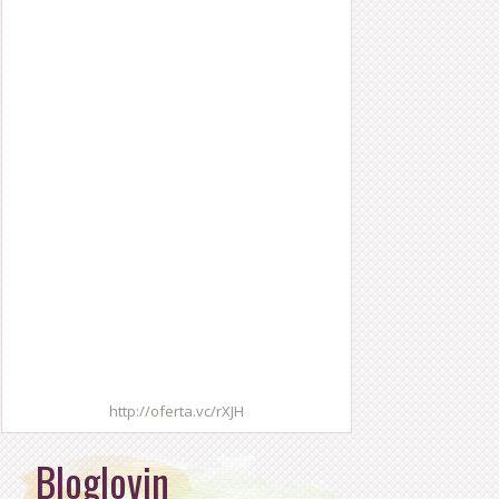
http://oferta.vc/rXJH
Bloglovin