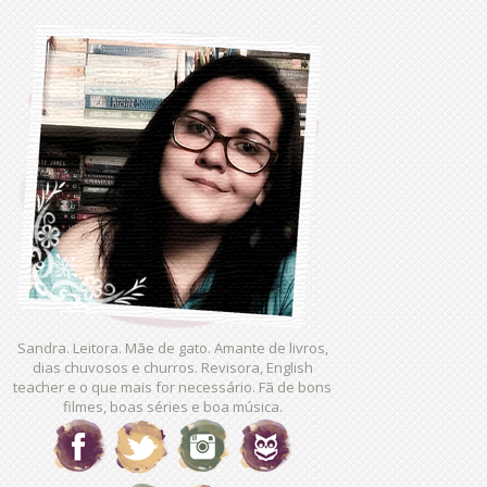
Sandra. Leitora. Mãe de gato. Amante de livros,
dias chuvosos e churros. Revisora, English
teacher e o que mais for necessário. Fã de bons
filmes, boas séries e boa música.