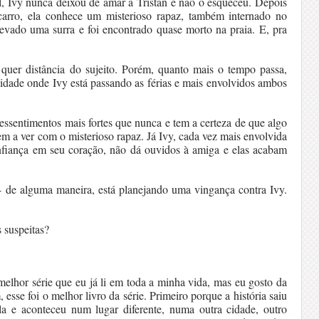
, Ivy nunca deixou de amar a Tristan e não o esqueceu. Depois
carro, ela conhece um misterioso rapaz, também internado no
levado uma surra e foi encontrado quase morto na praia. E, pra
 quer distância do sujeito. Porém, quanto mais o tempo passa,
idade onde Ivy está passando as férias e mais envolvidos ambos
essentimentos mais fortes que nunca e tem a certeza de que algo
tem a ver com o misterioso rapaz. Já Ivy, cada vez mais envolvida
fiança em seu coração, não dá ouvidos à amiga e elas acabam
- de alguma maneira, está planejando uma vingança contra Ivy.
s suspeitas?
lhor série que eu já li em toda a minha vida, mas eu gosto da
 esse foi o melhor livro da série. Primeiro porque a história saiu
a e aconteceu num lugar diferente, numa outra cidade, outro