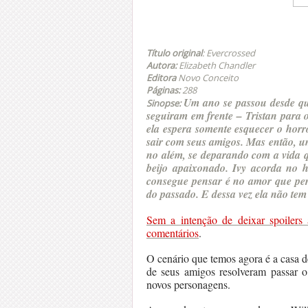
Título original
: Evercrossed
Autora:
Elizabeth Chandler
Editora
Novo Conceito
Páginas:
288
Um ano se passou desde qu
Sinopse:
seguiram em frente – Tristan para o
ela espera somente esquecer o horr
sair com seus amigos. Mas então, um
no além, se deparando com a vida q
beijo apaixonado. Ivy acorda no h
consegue pensar é no amor que per
do passado. E dessa vez ela não tem
Sem a intenção de deixar spoilers 
comentários
.
O cenário que temos agora é a casa de
de seus amigos resolveram passar 
novos personagens.