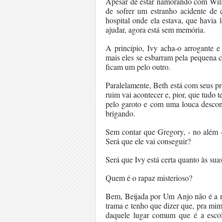
Apesar de estar namorando com Will
de sofrer um estranho acidente de 
hospital onde ela estava, que havia 
ajudar, agora está sem memória.
A princípio, Ivy acha-o arrogante e
mais eles se esbarram pela pequena c
ficam um pelo outro.
Paralelamente, Beth está com seus pr
ruim vai acontecer e, pior, que tudo 
pelo garoto e com uma louca descon
brigando.
Sem contar que Gregory, - no além 
Será que ele vai conseguir?
Será que Ivy está certa quanto às sua
Quem é o rapaz misterioso?
Bem, Beijada por Um Anjo não é a me
trama e tenho que dizer que, pra mim,
daquele lugar comum que é a escol