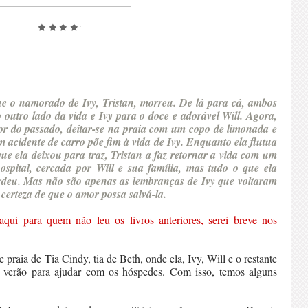
e o namorado de Ivy, Tristan, morreu. De lá para cá, ambos
 outro lado da vida e Ivy para o doce e adorável Will. Agora,
or do passado, deitar-se na praia com um copo de limonada e
 acidente de carro põe fim à vida de Ivy. Enquanto ela flutua
ue ela deixou para traz, Tristan a faz retornar a vida com um
ospital, cercada por Will e sua família, mas tudo o que ela
deu. Mas não são apenas as lembranças de Ivy que voltaram
 certeza de que o amor possa salvá-la.
aqui para quem não leu os livros anteriores, serei breve nos
 praia de Tia Cindy, tia de Beth, onde ela, Ivy, Will e o restante
o verão para ajudar com os hóspedes. Com isso, temos alguns