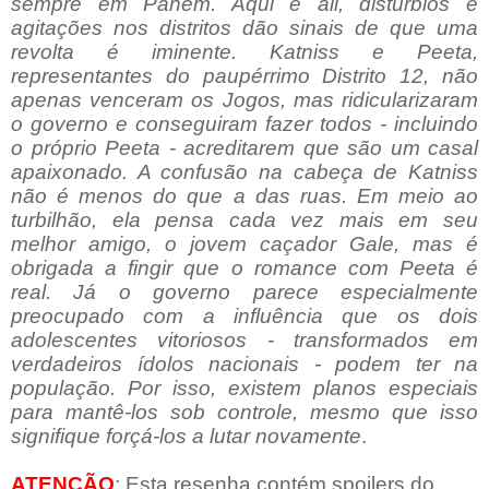
sempre em Panem. Aqui e ali, distúrbios e
agitações nos distritos dão sinais de que uma
revolta é iminente. Katniss e Peeta,
representantes do paupérrimo Distrito 12, não
apenas venceram os Jogos, mas ridicularizaram
o governo e conseguiram fazer todos - incluindo
o próprio Peeta - acreditarem que são um casal
apaixonado. A confusão na cabeça de Katniss
não é menos do que a das ruas. Em meio ao
turbilhão, ela pensa cada vez mais em seu
melhor amigo, o jovem caçador Gale, mas é
obrigada a fingir que o romance com Peeta é
real. Já o governo parece especialmente
preocupado com a influência que os dois
adolescentes vitoriosos - transformados em
verdadeiros ídolos nacionais - podem ter na
população. Por isso, existem planos especiais
para mantê-los sob controle, mesmo que isso
signifique forçá-los a lutar novamente
.
ATENÇÃO
: Esta resenha contém spoilers do