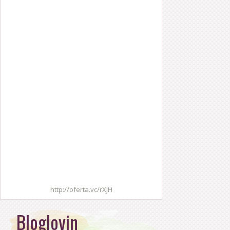
http://oferta.vc/rXJH
Bloglovin