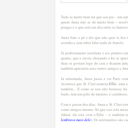
Tudo ia muito bem até que seu pai – um au
quem Anna não se dá muito bem – resol
porque é o que está em alta entre os famos
Anna bate o pé e diz que não quer ir, fica 
sozinha e sem saber falar nada de francês.
Já perfeitamente instalada e aos prantos e
quarto, que a ouviu chorando e foi se apre
duas se gostam logo de cara e ficaram ami
também apresenta seus outros amigos a An
Já enturmada, Anna passa a ver Paris com
Acontece que St. Clair namora
Ellie
, uma 
também -. E como se isso não bastasse, há
lindo, tem um jeito de menino, é carinhoso, 
Com o passar dos dias, Anna e St. Clair to
como amigos mesmo. Só que isso está mexen
Afinal, ele está com a Ellie – e também
lembrava mais dele
)
. Os sentimentos são c