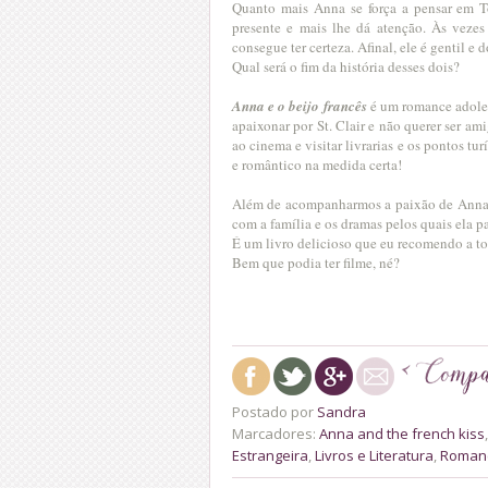
Quanto mais Anna se força a pensar em To
presente e mais lhe dá atenção. Às vezes
consegue ter certeza. Afinal, ele é gentil e
Qual será o fim da história desses dois?
Anna e o beijo francês
é um romance adoles
apaixonar por St. Clair e não querer ser am
ao cinema e visitar livrarias e os pontos tu
e romântico na medida certa!
Além de acompanharmos a paixão de Anna,
com a família e os dramas pelos quais ela 
É um livro delicioso que eu recomendo a 
Bem que podia ter filme, né?
Postado por
Sandra
Marcadores:
Anna and the french kiss
Estrangeira
,
Livros e Literatura
,
Roman