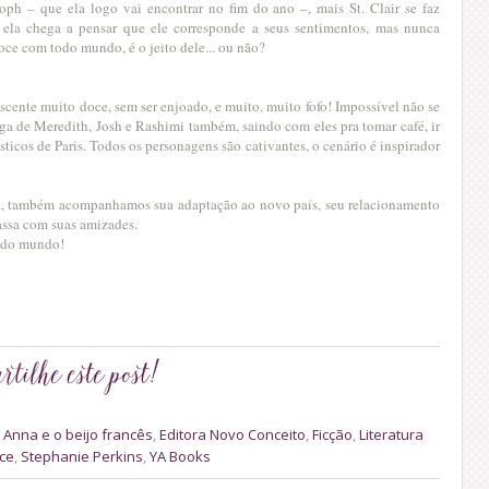
ph – que ela logo vai encontrar no fim do ano –, mais St. Clair se faz
 ela chega a pensar que ele corresponde a seus sentimentos, mas nunca
 doce com todo mundo, é o jeito dele... ou não?
cente muito doce, sem ser enjoado, e muito, muito fofo! Impossível não se
iga de Meredith, Josh e Rashimi também, saindo com eles pra tomar café, ir
rísticos de Paris. Todos os personagens são cativantes, o cenário é inspirador
 também acompanhamos sua adaptação ao novo país, seu relacionamento
passa com suas amizades.
todo mundo!
,
Anna e o beijo francês
,
Editora Novo Conceito
,
Ficção
,
Literatura
ce
,
Stephanie Perkins
,
YA Books