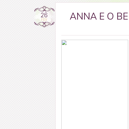
26
ANNA E O BEI
FEV