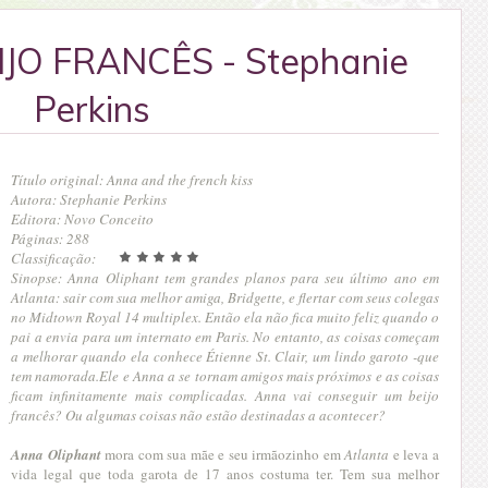
JO FRANCÊS - Stephanie
Perkins
Título original: Anna and the french kiss
Autora: Stephanie Perkins
Editora: Novo Conceito
Páginas: 288
Classificação:
Sinopse:
Anna Oliphant tem grandes planos para seu último ano em
Atlanta: sair com sua melhor amiga, Bridgette, e flertar com seus colegas
no Midtown Royal 14 multiplex. Então ela não fica muito feliz quando o
pai a envia para um internato em Paris. No entanto, as coisas começam
a melhorar quando ela conhece Étienne St. Clair, um lindo garoto -que
tem namorada.Ele e Anna a se tornam amigos mais próximos e as coisas
ficam infinitamente mais complicadas. Anna vai conseguir um beijo
francês? Ou algumas coisas não estão destinadas a acontecer?
Anna Oliphant
mora com sua mãe e seu irmãozinho em
Atlanta
e leva a
vida legal que toda garota de 17 anos costuma ter. Tem sua melhor