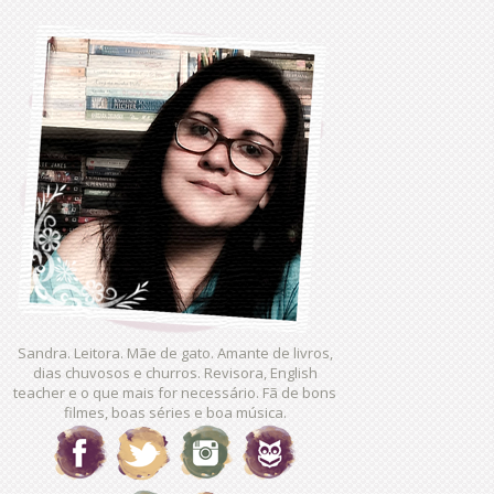
Sandra. Leitora. Mãe de gato. Amante de livros,
dias chuvosos e churros. Revisora, English
teacher e o que mais for necessário. Fã de bons
filmes, boas séries e boa música.