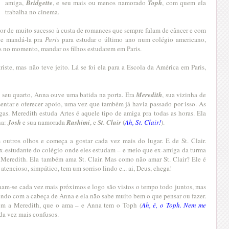
amiga,
Bridgette
, e seu mais ou menos namorado
Toph
, com quem ela
trabalha no cinema.
tor de muito sucesso à custa de romances que sempre falam de câncer e com
ve mandá-la pra
Paris
para estudar o último ano num colégio americano,
os no momento, mandar os filhos estudarem em Paris.
triste, mas não teve jeito. Lá se foi ela para a Escola da América em Paris,
m seu quarto, Anna ouve uma batida na porta. Era
Meredith
, sua vizinha de
sentar e oferecer apoio, uma vez que também já havia passado por isso. As
gas. Meredith estuda Artes é aquele tipo de amiga pra todas as horas. Ela
na:
Josh
e sua namorada
Rashimi
, e
St. Clair
(
Ah, St. Clair!
).
 outros olhos e começa a gostar cada vez mais do lugar. E de St. Clair.
ex-estudante do colégio onde eles estudam – e meio que ex-amiga da turma
 Meredith. Ela também ama St. Clair. Mas como não amar St. Clair? Ele é
atencioso, simpático, tem um sorriso lindo e... ai, Deus, chega!
rnam-se cada vez mais próximos e logo são vistos o tempo todo juntos, mas
do com a cabeça de Anna e ela não sabe muito bem o que pensar ou fazer.
 tem a Meredith, que o ama – e Anna tem o Toph
(
Ah, é, o Toph. Nem me
ada vez mais confusos.