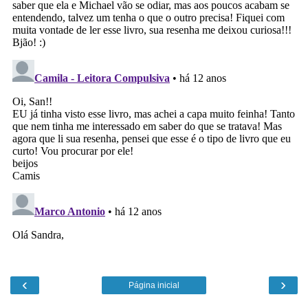
‹
›
Página inicial