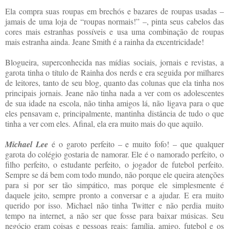
Ela compra suas roupas em brechós e bazares de roupas usadas –
jamais de uma loja de “roupas normais!” –, pinta seus cabelos das
cores mais estranhas possíveis e usa uma combinação de roupas
mais estranha ainda. Jeane Smith é a rainha da excentricidade!
Blogueira, superconhecida nas mídias sociais, jornais e revistas, a
garota tinha o título de Rainha dos nerds e era seguida por milhares
de leitores, tanto de seu blog, quanto das colunas que ela tinha nos
principais jornais. Jeane não tinha nada a ver com os adolescentes
de sua idade na escola, não tinha amigos lá, não ligava para o que
eles pensavam e, principalmente, mantinha distância de tudo o que
tinha a ver com eles. Afinal, ela era muito mais do que aquilo.
Michael Lee
é o garoto perfeito – e muito fofo! – que qualquer
garota do colégio gostaria de namorar. Ele é o namorado perfeito, o
filho perfeito, o estudante perfeito, o jogador de futebol perfeito.
Sempre se dá bem com todo mundo, não porque ele queira atenções
para si por ser tão simpático, mas porque ele simplesmente é
daquele jeito, sempre pronto a conversar e a ajudar. E era muito
querido por isso. Michael não tinha Twitter e não perdia muito
tempo na internet, a não ser que fosse para baixar músicas. Seu
negócio eram coisas e pessoas reais: família, amigo, futebol e os