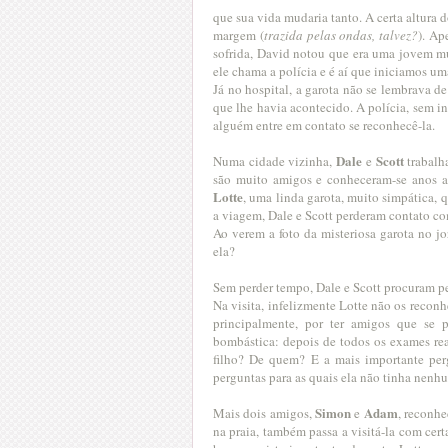
que sua vida mudaria tanto. A certa altura 
margem (
trazida pelas ondas, talvez?
). Ap
sofrida, David notou que era uma jovem mu
ele chama a polícia e é aí que iniciamos u
Já no hospital, a garota não se lembrava 
que lhe havia acontecido. A polícia, sem i
alguém entre em contato se reconhecê-la.
Dale
Scott
Numa cidade vizinha,
e
trabalha
são muito amigos e conheceram-se anos a
Lotte
, uma linda garota, muito simpática,
a viagem, Dale e Scott perderam contato co
Ao verem a foto da misteriosa garota no jo
ela?
Sem perder tempo, Dale e Scott procuram pe
Na visita, infelizmente Lotte não os reconh
principalmente, por ter amigos que se
bombástica: depois de todos os exames rea
filho? De quem? E a mais importante perg
perguntas para as quais ela não tinha nenh
Simon
Adam
Mais dois amigos,
e
, reconhe
na praia, também passa a visitá-la com ce