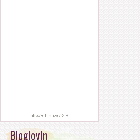
http://oferta.vc/rXJH
Bloglovin