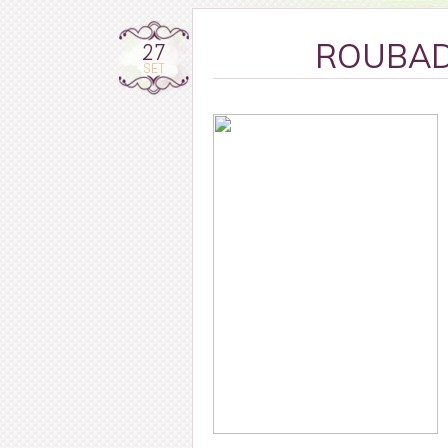
27
ROUBADA
SET