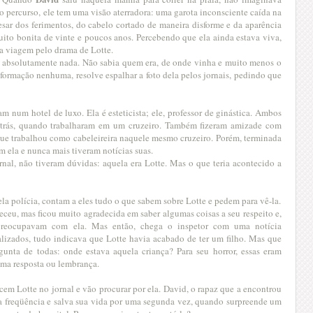
do percurso, ele tem uma visão aterradora: uma garota inconsciente caída na
esar dos ferimentos, do cabelo cortado de maneira disforme e da aparência
ito bonita de vinte e poucos anos. Percebendo que ela ainda estava viva,
ma viagem pelo drama de Lotte.
de absolutamente nada. Não sabia quem era, de onde vinha e muito menos o
nformação nenhuma, resolve espalhar a foto dela pelos jornais, pedindo que
m num hotel de luxo. Ela é esteticista; ele, professor de ginástica. Ambos
trás, quando trabalharam em um cruzeiro. Também fizeram amizade com
 que trabalhou como cabeleireira naquele mesmo cruzeiro. Porém, terminada
m ela e nunca mais tiveram notícias suas.
rnal, não tiveram dúvidas: aquela era Lotte. Mas o que teria acontecido a
la polícia, contam a eles tudo o que sabem sobre Lotte e pedem para vê-la.
eceu, mas ficou muito agradecida em saber algumas coisas a seu respeito e,
 preocupavam com ela. Mas então, chega o inspetor com uma notícia
lizados, tudo indicava que Lotte havia acabado de ter um filho. Mas que
unta de todas: onde estava aquela criança? Para seu horror, essas eram
uma resposta ou lembrança.
cem Lotte no jornal e vão procurar por ela. David, o rapaz que a encontrou
rta freqüência e salva sua vida por uma segunda vez, quando surpreende um