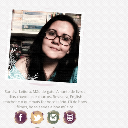
Sandra. Leitora. Mãe de gato. Amante de livros,
dias chuvosos e churros. Revisora, English
teacher e o que mais for necessário. Fã de bons
filmes, boas séries e boa música.