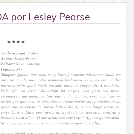
 por Lesley Pearse
Título original
: Stolen
Autora:
Lesley Pearse
Editora:
Novo Conceito
Páginas:
348
Sinopse:
Quando uma bela moça loira foi encontrada desacordada em
uma praia, ela não tinha nenhuma lembrança de quem era ou dos
horrores pelos quais havia passado antes de chegar ali. A esteticista
Dale não via Lotte Wainwright há tempos, mas, para seu pesar,
reconheceu sua amiga na foto publicada pela imprensa local em um
artigo que noticiava as misteriosas circunstâncias do aparecimento da
jovem que, recentemente, havia dado à luz. Após uma longa separação
entre Lotte e Dale, uma perigosa sequência de segredos, mentiras e
pesadelos tem início. O que aconteceu com Lotte? Alguém queria matá-
la? E, o pior, o que acontecera com o bebê a quem dera à luz?
David
Quando
saiu naquela manhã para correr na praia, não imaginava