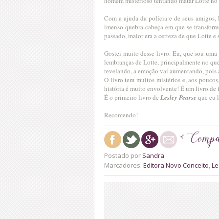
homem misterioso tentando matar Lotte no q
Com a ajuda da polícia e de seus amigos,
imenso quebra-cabeça em que se transform
passado, maior era a certeza de que Lotte e
Gostei muito desse livro. Eu, que sou uma
lembranças de Lotte, principalmente no que 
revelando, a emoção vai aumentando, pois a
O livro tem muitos mistérios e, aos pouco
história é muito envolvente! É um livro de 
É o primeiro livro de
Lesley Pearse
que eu l
Recomendo!
Postado por
Sandra
Marcadores:
Editora Novo Conceito
,
Le