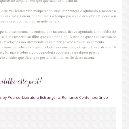
uarto do hospital. Por que queriam tanto matá-la?
 Lotte vai lentamente recuperando suas lembranças e ajudando a montar o
ou sua vida. Porém, quanto mais o tempo passava e descobriam sobre seu
 seus amigos corriam um grande perigo.
 pessoa extremamente curiosa por natureza, ficava agoniada com a falta de
se dizia respeito ao filho que ela tinha tido. À medida que as coisas vão se
s revelações são surpreendentes e o perigo que a ronda só aumenta.
s, vamos percebendo o quanto Lotte era uma moça frágil e traumatizada. A
ficção, mas é sobre algo que poderia acontecer a qualquer pessoa.
eio e tenho que dizer que gostei muito do estilo dessa autora.
sley Pearse
,
Literatura Estrangeira
,
Romance Contemporâneo