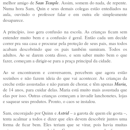
melhor amigo de
Sam Temple
. Assim, somem do nada, de repente.
Numa hora Sam, Quin e seus demais colegas estão entediados na
aula, ouvindo o professor falar e em outra ele simplesmente
desaparece.
A princípio, isso gera confusão na escola. As crianças ficam sem
entender muito bem e a confusão é geral. Então cada um decide
correr pra sua casa e procurar pela proteção de seus pais, mas todos
acabam descobrindo que os pais também sumiram. Todos os
adultos. Ao se darem conta disso, e sem saber muito bem o que
fazer, começam a dirigir-se para a praça principal da cidade.
Ao se encontrarem e conversarem, percebem que agora estão
sozinhos e não fazem ideia do que vai acontecer. As crianças da
creche estão assustadas e não param de chorar, e têm apenas
Maria,
de 14 anos, para cuidar delas. Maria está muito mais assustada que
elas por isso. Outras crianças começam a invadir lanchonetes, lojas
e saquear seus produtos. Pronto, o caos se instalou.
Sam, encorajado por Quinn e
Astrid
– a garota de quem ele gosta –,
tenta acalmar a todos e dizer que eles devem descobrir juntos uma
forma de ficar bem. Eles teriam que se virar, pois havia muitas