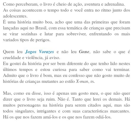
Como perceberam, o livro é cheio de ação, aventura e adrenalina.
As coisas acontecem o tempo todo e você entra no ritmo junto dos
adolescentes.
É uma história muito boa, acho que uma das primeiras que foram
lançadas aqui no Brasil, com essa temática de crianças que precisam
se virar sozinhas e lutar para sobreviver, enfrentando os mais
variados tipos de perigos.
Quem leu
Jogos Vorazes
e não leu
Gone
, não sabe o que é
crueldade e violência, já aviso.
Eu gostei da história por ser bem diferente do que tenho lido nestes
últimos tempos e estou curiosa para saber como vai terminar.
Admito que o livro é bom, mas eu confesso que não gosto muito de
histórias de crianças mutantes ao estilo
X-man
, rs.
Mas, como eu disse, isso é apenas um gosto meu, o que não quer
dizer que o livro seja ruim. Não é. Tanto que lerei os demais. Há
muitos personagens na história para serem citados aqui, mas são
todos singulares, intrigantes e com suas características marcantes.
Há os que nos fazem amá-los e os que nos fazem odiá-los.